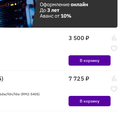
3 500 ₽
В корзину
5)
7 725 ₽
6dw/fdn/fdw (RM2-5405)
В корзину