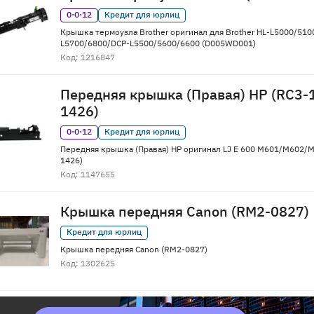
0·0·12
Кредит для юрлиц
Крышка термоузла Brother оригинал для Brother HL-L5000/51
L5700/6800/DCP-L5500/5600/6600 (D005WD001)
Код: 1216847
Передняя крышка (Правая) HP (RC3
1426)
0·0·12
Кредит для юрлиц
Передняя крышка (Правая) HP оригинал LJ E 600 M601/M602/
1426)
Код: 1147655
Крышка передняя Canon (RM2-0827)
Кредит для юрлиц
Крышка передняя Canon (RM2-0827)
Код: 1302625