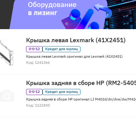
Крышка левая Lexmark (41X2451)
0·0·12
Кредит для юрлиц
Крышка левая Lexmark оригинал для Lexmark (41X2451)
Код: 1241366
Крышка задняя в сборе HP (RM2-540
0·0·12
Кредит для юрлиц
Крышка задняя в сборе HP оригинал LJ M402d/dn/dne/dw/M42
Код: 1121830