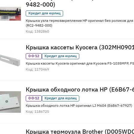
9482-000)
Кредит для юрлиц
Крышка узла термозакрепления HP оригинал без роликов для
(RC2-9482-000)
Код: 1382860
Крышка кассеты Kyocera (302MH090
0·0·12
Кредит для юрлиц
Крышка кассеты Kyocera оригинал для Kyocera FS-1035MFP, 
Код: 1170469
Крышка обходного лотка HP (E6B67-
0·0·12
Кредит для юрлиц
Крышка обходного лотка HP оригинал LJ M604 (E6B67-67927)
Код: 1186725
Крышка термоузла Brother (D005WD