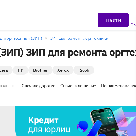
Найти
Ср
для оргтехники (ЗИП)
ЗИП для ремонта оргтехники
 (ЗИП) ЗИП для ремонта оргт
cera
HP
Brother
Xerox
Ricoh
Сначала дорогие
Сначала дешёвые
По наименовани
овать по: