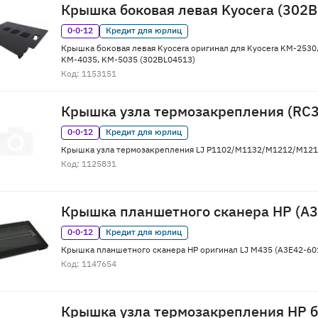
Крышка боковая левая Kyocera (302
0·0·12
Кредит для юрлиц
Крышка боковая левая Kyocera оригинал для Kyocera KM-2530
KM-4035, KM-5035 (302BL04513)
Код: 1153151
Крышка узла термозакрепления (RC
0·0·12
Кредит для юрлиц
Крышка узла термозакрепления LJ P1102/M1132/M1212/M121
Код: 1125831
Крышка планшетного сканера HP (A
0·0·12
Кредит для юрлиц
Крышка планшетного сканера HP оригинал LJ M435 (A3E42-60
Код: 1147654
Крышка узла термозакрепления HP б