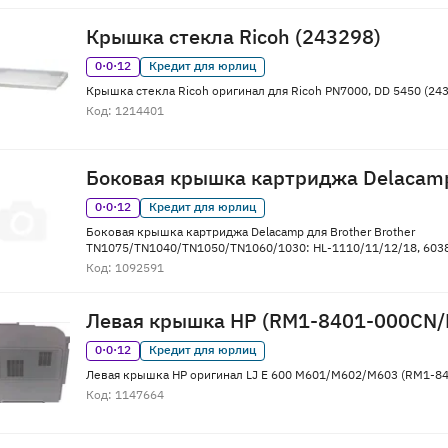
Крышка стекла Ricoh (243298)
0·0·12
Кредит для юрлиц
Крышка стекла Ricoh оригинал для Ricoh PN7000, DD 5450 (24
Код: 1214401
Боковая крышка картриджа Delacam
0·0·12
Кредит для юрлиц
Боковая крышка картриджа Delacamp для Brother Brother
TN1075/TN1040/TN1050/TN1060/1030: HL-1110/11/12/18, 603
Код: 1092591
Левая крышка HP (RM1-8401-000CN/
0·0·12
Кредит для юрлиц
Левая крышка HP оригинал LJ E 600 M601/M602/M603 (RM1-8
Код: 1147664