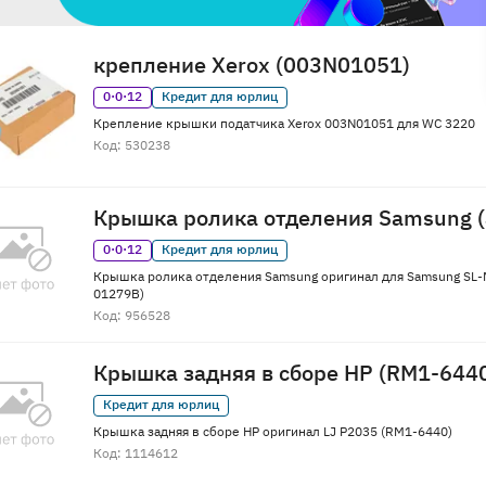
крепление Xerox (003N01051)
0·0·12
Кредит для юрлиц
Крепление крышки податчика Xerox 003N01051 для WC 3220
Код: 530238
Крышка ролика отделения Samsung 
0·0·12
Кредит для юрлиц
Крышка ролика отделения Samsung оригинал для Samsung SL-
01279B)
Код: 956528
Крышка задняя в сборе HP (RM1-644
Кредит для юрлиц
Крышка задняя в сборе HP оригинал LJ P2035 (RM1-6440)
Код: 1114612