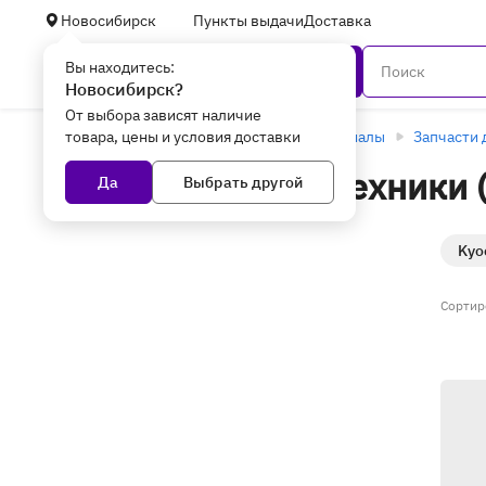
Новосибирск
Пункты выдачи
Доставка
Вы находитесь:
Каталог
Новосибирск?
От выбора зависят наличие
товара, цены и условия доставки
Главная
Оргтехника и расходные материалы
Запчасти 
Запчасти для оргтехники
Да
Выбрать другой
Новосибирске
(17 товаров)
Kyo
Сортир