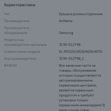
Характеристики
Тип
Крышка ролика отделения
Производитель
NoName
Производитель
оборудования
Samsung
Модель/код
производителя оригинала
JC90-01279B
Совместимые модели
SL-M3320/3820/4020/4070
Код производителя
JC90-01279B_C
ВАЖНО
Все запасные части на 
товары, обслуживание 
которых осуществляются 
авторизированными 
сервисными центрами, 
являются сервисным 
продуктом и требуют 
установки только 
сервисными инженерами! В 
ином случае товар 