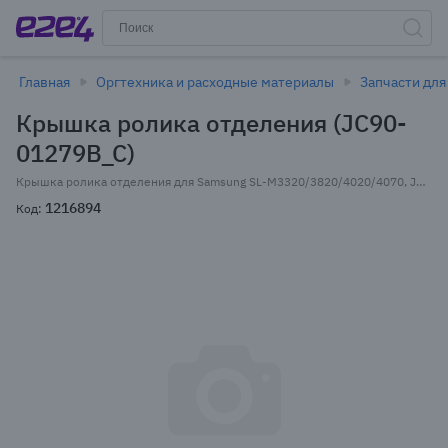
Главная
Оргтехника и расходные материалы
Запчасти для
Крышка ролика отделения (JC90-
01279B_C)
Крышка ролика отделения для Samsung SL-M3320/3820/4020/4070, JC90-01279B (JC90-01279B_C)
1216894
Код: