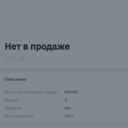
Item
1
Нет в продаже
of
1
Описание
Место изготовления товара
КИТАЙ
Модель
0
Гарантия
нет
Вес в упаковке
135 г