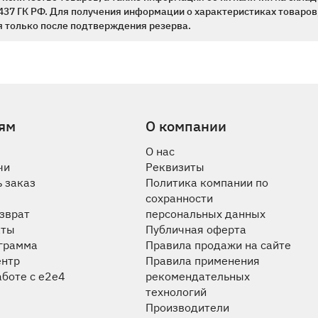
437 ГК РФ. Для получения информации о характеристиках товаров,
 только после подтверждения резерва.
ям
О компании
О нас
чи
Реквизиты
 заказ
Политика компании по
сохранности
озврат
персональных данных
аты
Публичная оферта
ограмма
Правила продажи на сайте
ентр
Правила применения
аботе с e2e4
рекомендательных
технологий
Производители