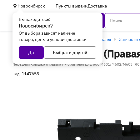
Новосибирск
Пункты выдачи
Доставка
Вы находитесь:
Каталог
Новосибирск?
От выбора зависят наличие
товара, цены и условия доставки
Главная
Оргтехника и расходные материалы
Запчасти 
Передняя крышка (Правая
Да
Выбрать другой
Передняя крышка (Правая) HP оригинал LJ E 600 M601/M602/M603 (R
1147655
Код: