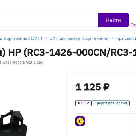
Найти
Ср
для оргтехники (ЗИП)
ЗИП для ремонта оргтехники
Крышки, 
) HP (RC3-1426-000CN/RC3-
C3-1426-000CN/RC3-1426)
1 125 ₽
0·0·12
Кредит для юрлиц