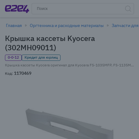
Главная
Оргтехника и расходные материалы
Запчасти для
Крышка кассеты Kyocera
(302MH09011)
0·0·12
Кредит для юрлиц
Крышка кассеты Kyocera оригинал для Kyocera FS-1035MFP, FS-1135MFP (302MH09011)
1170469
Код: