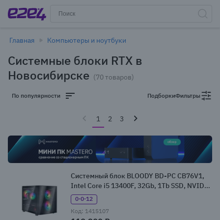
Главная
Компьютеры и ноутбуки
Системные блоки RTX в
Новосибирске
(70 товаров)
По популярности
Подборки
Фильтры
1
2
3
Системный блок BLOODY BD-PC CB76V1,
Intel Core i5 13400F, 32Gb, 1Tb SSD, NVIDIA
GeForce RTX 5060, W11 (2153482)
0·0·12
Код: 1415107