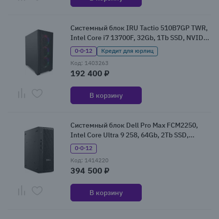
Системный блок IRU Tactio 510B7GP TWR,
Intel Core i7 13700F, 32Gb, 1Tb SSD, NVIDIA
GeForce RTX 5060Ti, Без ОС (2146239)
0·0·12
Кредит для юрлиц
Код: 1403263
192 400 ₽
В корзину
Системный блок Dell Pro Max FCM2250,
Intel Core Ultra 9 258, 64Gb, 2Tb SSD,
NVIDIA RTX 4000 Ada, W11Pro (DPMMAX-
0·0·12
9624)
Код: 1414220
394 500 ₽
В корзину