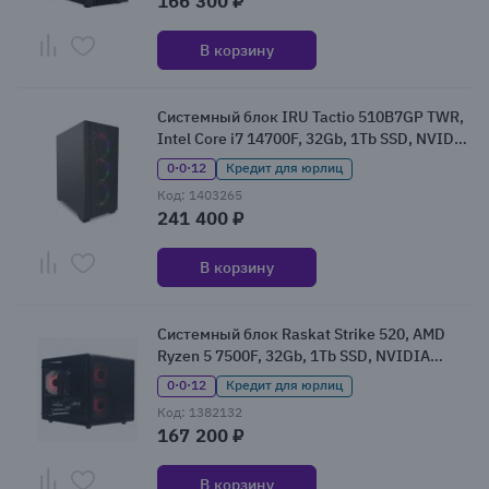
166 300 ₽
В корзину
Системный блок IRU Tactio 510B7GP TWR,
Intel Core i7 14700F, 32Gb, 1Tb SSD, NVIDIA
GeForce RTX 5070, Без ОС (2146243)
0·0·12
Кредит для юрлиц
Код: 1403265
241 400 ₽
В корзину
Системный блок Raskat Strike 520, AMD
Ryzen 5 7500F, 32Gb, 1Tb SSD, NVIDIA
GeForce RTX 5060, без ОС
0·0·12
Кредит для юрлиц
(STRIKE520211457)
Код: 1382132
167 200 ₽
В корзину