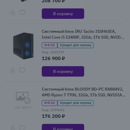
208 700 ₽
В корзину
Системный блок IRU Tactio 310H6SEA,
Intel Core i5 13400F, 32Gb, 1Tb SSD, NVIDIA
GeForce RTX 5060, Без ОС (2121934)
0·0·12
Кредит для юрлиц
Код: 1410747
126 900 ₽
В корзину
Системный блок BLOODY BD-PC RAB84V2,
AMD Ryzen 7 7700, 32Gb, 1Tb SSD, NVIDIA
GeForce RTX 5060Ti, W11 (2142127)
0·0·12
Кредит для юрлиц
Код: 1399652
176 200 ₽
В корзину