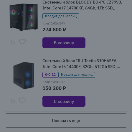
Системный блок BLOODY BD-PC CZ79V3,
Intel Core i7 14700KF, 64Gb, 1Tb SSD,
NVIDIA GeForce RTX 5070Ti, W11 (2170115)
Кредит для юрлиц
Код: 1416147
274 800 ₽
В корзину
Системный блок IRU Tactio 310H6SEA,
Intel Core i5 14400F, 32Gb, 512Gb SSD,
NVIDIA GeForce RTX 5050, Без ОС
0·0·12
Кредит для юрлиц
(2164591)
Код: 1410273
150 200 ₽
В корзину
Показать еще