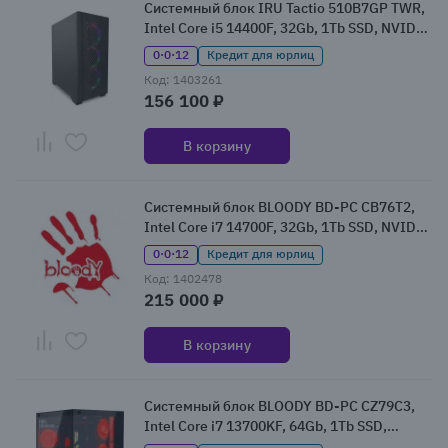
Системный блок IRU Tactio 510B7GP TWR,
Intel Core i5 14400F, 32Gb, 1Tb SSD, NVIDIA
GeForce RTX 5060Ti, Без ОС (2146237)
0·0·12
Кредит для юрлиц
Код: 1403261
156 100 ₽
В корзину
Системный блок BLOODY BD-PC CB76T2,
Intel Core i7 14700F, 32Gb, 1Tb SSD, NVIDIA
GeForce RTX 5070, W11 (2141987)
0·0·12
Кредит для юрлиц
Код: 1402478
215 000 ₽
В корзину
Системный блок BLOODY BD-PC CZ79C3,
Intel Core i7 13700KF, 64Gb, 1Tb SSD,
NVIDIA GeForce RTX 5080, W11 (2086027)