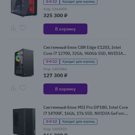
0·0·12
Кредит для юрлиц
Код: 1364404
325 300 ₽
В корзину
Системный блок CBR Edge E1203, Intel
Core i7 12700, 32Gb, 960Gb SSD, NVIDIA
GeForce RTX 3060, Без ОС (CBR-E1203-i7-
0·0·12
Кредит для юрлиц
12700-ARH610-2x16-SSD960)
Код: 1403466
127 300 ₽
В корзину
Системный блок MSI Pro DP180, Intel Core
i7 14700F, 16Gb, 1Tb SSD, NVIDIA GeForce
RTX 5060, Без ОС (9S6-B0A741-1281)
0·0·12
Кредит для юрлиц
Код: 1405922