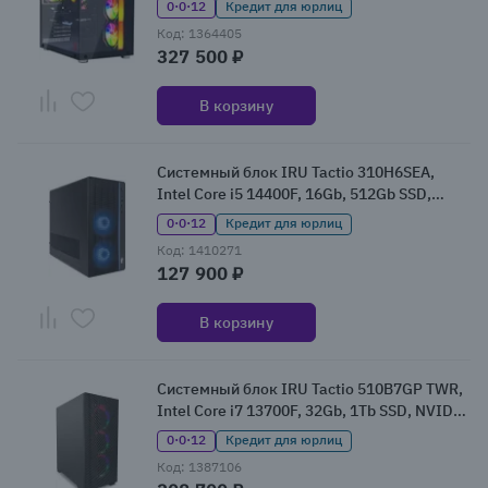
0·0·12
Кредит для юрлиц
Код: 1364405
327 500 ₽
В корзину
Системный блок IRU Tactio 310H6SEA,
Intel Core i5 14400F, 16Gb, 512Gb SSD,
NVIDIA GeForce RTX 5050, Без ОС
0·0·12
Кредит для юрлиц
(2164590)
Код: 1410271
127 900 ₽
В корзину
Системный блок IRU Tactio 510B7GP TWR,
Intel Core i7 13700F, 32Gb, 1Tb SSD, NVIDIA
GeForce RTX 5060Ti, W11Pro (2126630)
0·0·12
Кредит для юрлиц
Код: 1387106