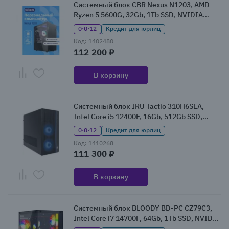
Системный блок CBR Nexus N1203, AMD
Ryzen 5 5600G, 32Gb, 1Tb SSD, NVIDIA
GeForce RTX 3060, W11Pro (N1203-
0·0·12
Кредит для юрлиц
AMDR520-2x16-RTX3060-1TB)
Код: 1402480
112 200 ₽
В корзину
Системный блок IRU Tactio 310H6SEA,
Intel Core i5 12400F, 16Gb, 512Gb SSD,
NVIDIA GeForce RTX 5060, Без ОС
0·0·12
Кредит для юрлиц
(2165188)
Код: 1410268
111 300 ₽
В корзину
Системный блок BLOODY BD-PC CZ79C3,
Intel Core i7 14700F, 64Gb, 1Tb SSD, NVIDIA
GeForce RTX 5080, W11 (2086028)