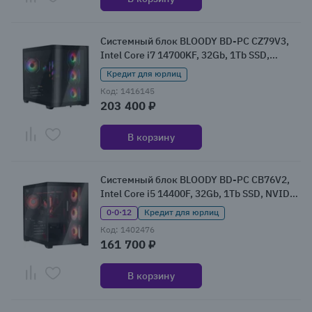
Системный блок BLOODY BD-PC CZ79V3,
Intel Core i7 14700KF, 32Gb, 1Tb SSD,
NVIDIA GeForce RTX 5070, W11 (2170112)
Кредит для юрлиц
Код: 1416145
203 400 ₽
В корзину
Системный блок BLOODY BD-PC CB76V2,
Intel Core i5 14400F, 32Gb, 1Tb SSD, NVIDIA
GeForce RTX 5060Ti, W11 (2142021)
0·0·12
Кредит для юрлиц
Код: 1402476
161 700 ₽
В корзину