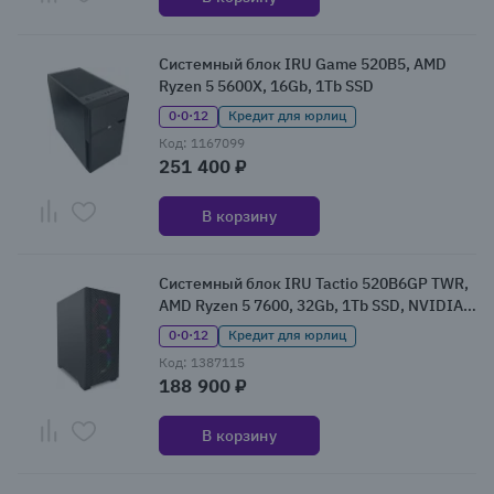
Системный блок IRU Game 520B5, AMD
Ryzen 5 5600X, 16Gb, 1Tb SSD
0·0·12
Кредит для юрлиц
Код: 1167099
251 400 ₽
В корзину
Системный блок IRU Tactio 520B6GP TWR,
AMD Ryzen 5 7600, 32Gb, 1Tb SSD, NVIDIA
GeForce RTX 5060Ti, без ОС (2130961)
0·0·12
Кредит для юрлиц
Код: 1387115
188 900 ₽
В корзину