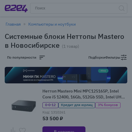
Главная
Компьютеры и ноутбуки
Системные блоки Неттопы Mastero
в Новосибирске
(1 товар)
По популярности
Подборки
Фильтры
Неттоп Mastero Mini MPC125165P, Intel
Core i5 12400, 16Gb, 512Gb SSD, Intel UHD
Graphics 730, W11Pro
0·0·12
Кредит для юрлиц
3% бонусов
Код: 1310261
53 500 ₽
В корзину