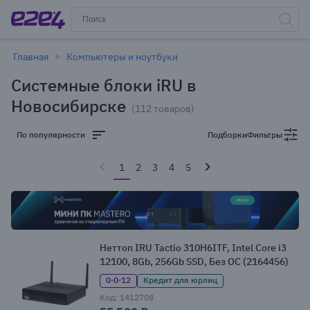
Главная
Компьютеры и ноутбуки
Системные блоки iRU в
Новосибирске
(112 товаров)
По популярности
Подборки
Фильтры
1
2
3
4
5
Неттоп IRU Tactio 310H6ITF, Intel Core i3
12100, 8Gb, 256Gb SSD, Без ОС (2164456)
0·0·12
Кредит для юрлиц
Код: 1412708