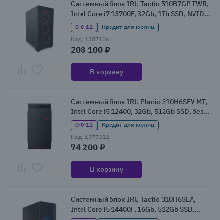
Системный блок IRU Tactio 510B7GP TWR,
Intel Core i7 13700F, 32Gb, 1Tb SSD, NVIDIA
GeForce RTX 5060Ti, W11Pro (2126630)
0·0·12
Кредит для юрлиц
Код: 1387106
208 100 ₽
В корзину
Системный блок IRU Planio 310H6SEV MT,
Intel Core i5 12400, 32Gb, 512Gb SSD, без
ОС (2113514)
0·0·12
Кредит для юрлиц
Код: 1377322
74 200 ₽
В корзину
Системный блок IRU Tactio 310H6SEA,
Intel Core i5 14400F, 16Gb, 512Gb SSD,
NVIDIA GeForce RTX 5050, Без ОС