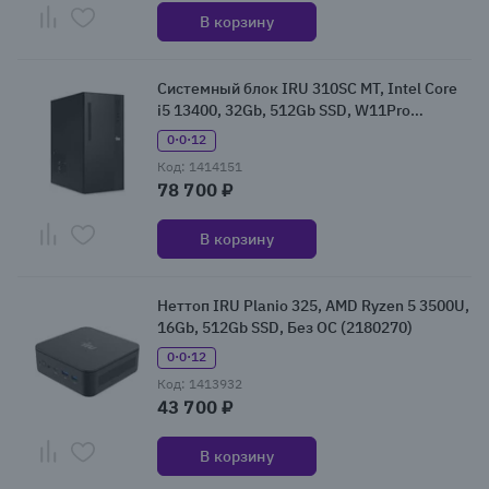
В корзину
Системный блок IRU 310SC MT, Intel Core
i5 13400, 32Gb, 512Gb SSD, W11Pro
(2140111)
0·0·12
Код: 1414151
78 700 ₽
В корзину
Неттоп IRU Planio 325, AMD Ryzen 5 3500U,
16Gb, 512Gb SSD, Без ОС (2180270)
0·0·12
Код: 1413932
43 700 ₽
В корзину