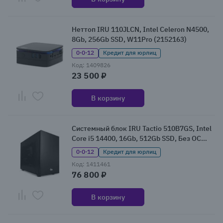
Неттоп IRU 110JLCN, Intel Celeron N4500,
8Gb, 256Gb SSD, W11Pro (2152163)
0·0·12
Кредит для юрлиц
Код: 1409826
23 500 ₽
В корзину
Системный блок IRU Tactio 510B7GS, Intel
Core i5 14400, 16Gb, 512Gb SSD, Без ОС
(2163716)
0·0·12
Кредит для юрлиц
Код: 1411461
76 800 ₽
В корзину