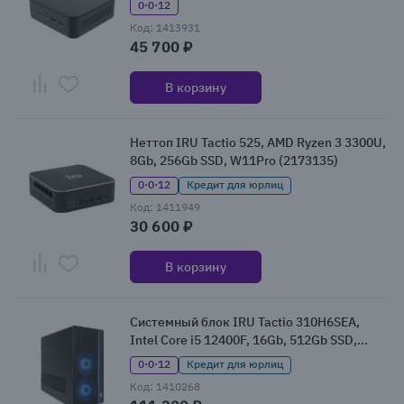
0·0·12
Код: 1413931
45 700 ₽
В корзину
Неттоп IRU Tactio 525, AMD Ryzen 3 3300U,
8Gb, 256Gb SSD, W11Pro (2173135)
0·0·12
Кредит для юрлиц
Код: 1411949
30 600 ₽
В корзину
Системный блок IRU Tactio 310H6SEA,
Intel Core i5 12400F, 16Gb, 512Gb SSD,
NVIDIA GeForce RTX 5060, Без ОС
0·0·12
Кредит для юрлиц
(2165188)
Код: 1410268