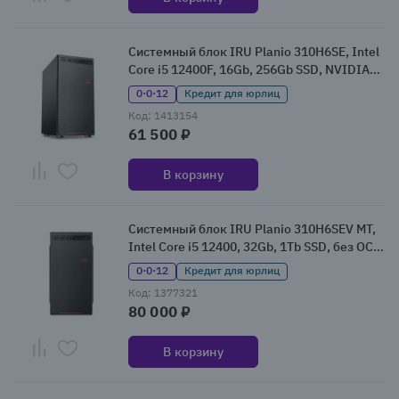
Системный блок IRU Planio 310H6SE, Intel
Core i5 12400F, 16Gb, 256Gb SSD, NVIDIA
GeForce GT610, Без ОС (2169039)
0·0·12
Кредит для юрлиц
Код: 1413154
61 500 ₽
В корзину
Системный блок IRU Planio 310H6SEV MT,
Intel Core i5 12400, 32Gb, 1Tb SSD, без ОС
(2113515)
0·0·12
Кредит для юрлиц
Код: 1377321
80 000 ₽
В корзину