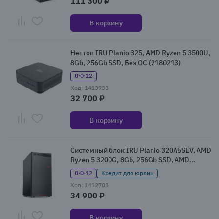
111 300 ₽
В корзину
Неттоп IRU Planio 325, AMD Ryzen 5 3500U,
8Gb, 256Gb SSD, Без ОС (2180213)
0·0·12
Код: 1413933
32 700 ₽
В корзину
Системный блок IRU Planio 320A5SEV, AMD
Ryzen 5 3200G, 8Gb, 256Gb SSD, AMD
Radeon RX Vega 8, Без ОС (2166875)
0·0·12
Кредит для юрлиц
Код: 1412703
34 900 ₽
В корзину