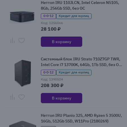
Неттоп IRU 110JLCN, Intel Celeron N5105,
8Gb, 256Gb SSD, без ОС
0·0·12
Кредит для юрлиц
Код: 1256066
28 100 ₽
В корзину
Системный блок IRU Strato 710Z7GP TWR,
Intel Core i7 13700K, 64Gb, 1Tb SSD, без ОС
(2135204)
0·0·12
Кредит для юрлиц
Код: 1390504
208 300 ₽
В корзину
Неттоп IRU Planio 325, AMD Ryzen 5 3500U,
16Gb, 512Gb SSD, W11Pro (2180269)