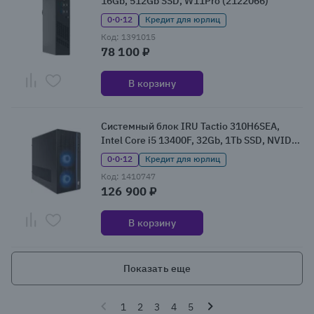
16Gb, 512Gb SSD, W11Pro (2122066)
0·0·12
Кредит для юрлиц
Код: 1391015
78 100 ₽
В корзину
Системный блок IRU Tactio 310H6SEA,
Intel Core i5 13400F, 32Gb, 1Tb SSD, NVIDIA
GeForce RTX 5060, Без ОС (2121934)
0·0·12
Кредит для юрлиц
Код: 1410747
126 900 ₽
В корзину
Показать еще
1
2
3
4
5