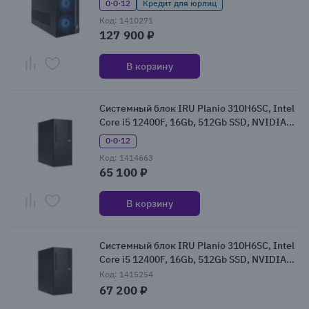
0·0·12
Кредит для юрлиц
(2164590)
Код: 1410271
127 900 ₽
В корзину
Системный блок IRU Planio 310H6SC, Intel
Core i5 12400F, 16Gb, 512Gb SSD, NVIDIA
GeForce GT610, W11Pro (2153505)
0·0·12
Код: 1414663
65 100 ₽
В корзину
Системный блок IRU Planio 310H6SC, Intel
Core i5 12400F, 16Gb, 512Gb SSD, NVIDIA
GeForce GT610, W11Pro (2153504)
Код: 1415254
67 200 ₽