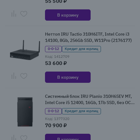
55 500 ₽
В корзину
Неттоп IRU Tactio 310H6ITF, Intel Core i3
14100, 8Gb, 256Gb SSD, W11Pro (2176177)
0·0·12
Кредит для юрлиц
Код: 1412709
53 600 ₽
В корзину
Системный блок IRU Planio 310H6SEV MT,
Intel Core i5 12400, 16Gb, 1Tb SSD, без ОС
(2113513)
0·0·12
Кредит для юрлиц
Код: 1377320
70 900 ₽
В корзину