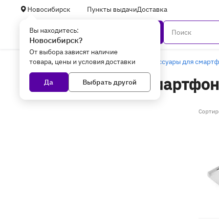
Новосибирск
Пункты выдачи
Доставка
Вы находитесь:
Каталог
Новосибирск?
От выбора зависят наличие
товара, цены и условия доставки
Главная
Смартфоны и гаджеты
Аксессуары для смарт
Аксессуары для смартфон
Да
Выбрать другой
смартфонов в Новосибирс
Сортир