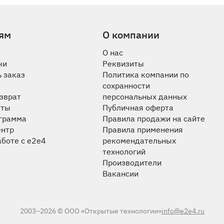
ям
О компании
О нас
чи
Реквизиты
 заказ
Политика компании по
сохранности
озврат
персональных данных
аты
Публичная оферта
ограмма
Правила продажи на сайте
ентр
Правила применения
аботе с e2e4
рекомендательных
технологий
Производители
Вакансии
2003–2026 © ООО «Открытые технологии»
info@e2e4.ru