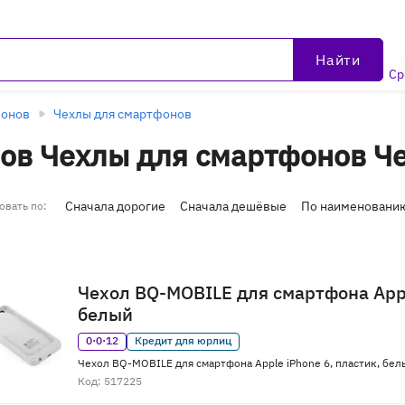
Найти
Ср
фонов
Чехлы для смартфонов
ов Чехлы для смартфонов Че
ке
(2 товара)
Сначала дорогие
Сначала дешёвые
По наименовани
овать по:
Чехол BQ-MOBILE для смартфона Appl
белый
0·0·12
Кредит для юрлиц
Чехол BQ-MOBILE для смартфона Apple iPhone 6, пластик, бел
Код: 517225