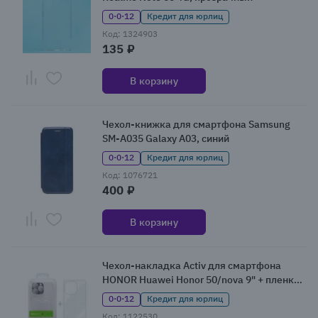
0·0·12
Кредит для юрлиц
Код: 1324903
135 ₽
В корзину
Чехол-книжка для смартфона Samsung
SM-A035 Galaxy A03, синий
0·0·12
Кредит для юрлиц
Код: 1076721
400 ₽
В корзину
Чехол-накладка Activ для смартфона
HONOR Huawei Honor 50/nova 9" + пленка
Back, прозрчный
0·0·12
Кредит для юрлиц
Код: 1122530