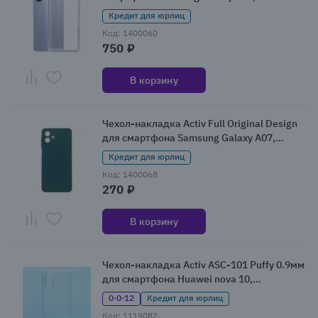
прозрачный
Кредит для юрлиц
Код: 1400060
750 ₽
В корзину
Чехол-накладка Activ Full Original Design
для смартфона Samsung Galaxy A07,
темно-зеленый
Кредит для юрлиц
Код: 1400068
270 ₽
В корзину
Чехол-накладка Activ ASC-101 Puffy 0.9мм
для смартфона Huawei nova 10,
прозрачный
0·0·12
Кредит для юрлиц
Код: 1119082