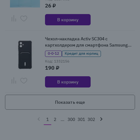
26 ₽
В корзину
Чехол-накладка Activ SC304 с
картхолдером для смартфона Samsung
Galaxy A06, черный
0·0·12
Кредит для юрлиц
Код: 1332156
190 ₽
В корзину
Показать еще
1
2
...
300
301
302