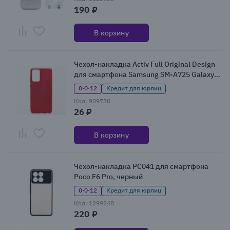
190 ₽
В корзину
Чехол-накладка Activ Full Original Design
для смартфона Samsung SM-A725 Galaxy
A72, бордовый
0·0·12
Кредит для юрлиц
Код: 909730
26 ₽
В корзину
Чехол-накладка PC041 для смартфона
Poco F6 Pro, черный
0·0·12
Кредит для юрлиц
Код: 1299248
220 ₽