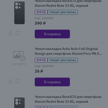
Чехол-накладка BoraSCO для смартфона
Xiaomi Redmi Note 13 4G, черный
0·0·12
Кредит для юрлиц
Код: 1260625
390 ₽
В корзину
Чехол-накладка Activ Activ Full Original
Design для смартфона Xiaomi Poco M6 5G /
Redmi 13C 5G, фиолетовый
0·0·12
Кредит для юрлиц
Код: 1263410
26 ₽
В корзину
Чехол-накладка BoraSCO для смартфона
Xiaomi Redmi Note 13 4G, черный
0·0·12
Кредит для юрлиц