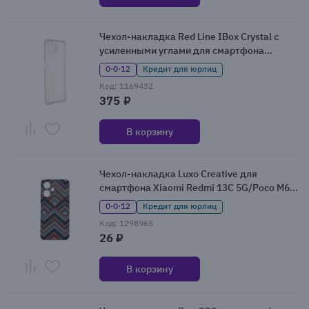
Чехол-накладка Red Line IBox Crystal с
усиленными углами для смартфона
Samsung Galaxy M33, прозрачный
0·0·12
Кредит для юрлиц
Код: 1169432
375 ₽
В корзину
Чехол-накладка Luxo Creative для
смартфона Xiaomi Redmi 13C 5G/Poco M6
5G, разноцветный
0·0·12
Кредит для юрлиц
Код: 1298965
26 ₽
В корзину