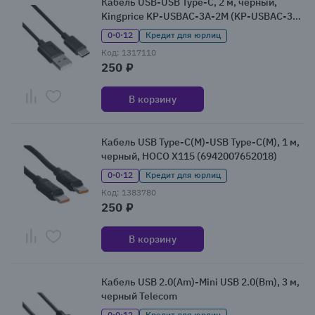
Кабель USB-USB Type-C, 2 м, черный,
Kingprice KP-USBAC-3A-2M (KP-USBAC-3A-
2M)
0·0·12
Кредит для юрлиц
Код: 1317110
250 ₽
В корзину
Кабель USB Type-C(M)-USB Type-C(M), 1 м,
черный, HOCO X115 (6942007652018)
0·0·12
Кредит для юрлиц
Код: 1383780
250 ₽
В корзину
Кабель USB 2.0(Am)-Mini USB 2.0(Bm), 3 м,
черный Telecom
0·0·12
Кредит для юрлиц