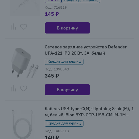
Код: 716829
145 ₽
В корзину
Сетевое зарядное устройство Defender
UPA-121, PD 20 Вт, 3А, белый
Кредит для юрлиц
Код: 1398540
345 ₽
В корзину
Кабель USB Type-C(M)-Lightning 8-pin(M), 1
м, белый, Bion BXP-CCP-USB-CMLM-1M
(BXP-CCP-USB-CMLM-1M)
Кредит для юрлиц
Код: 1402313
140 ₽