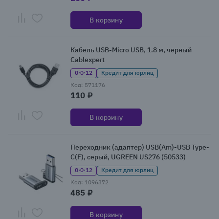
В корзину
Кабель USB-Micro USB, 1.8 м, черный
Cablexpert
0·0·12
Кредит для юрлиц
Код: 571176
110 ₽
В корзину
Переходник (адаптер) USB(Am)-USB Type-
C(F), серый, UGREEN US276 (50533)
0·0·12
Кредит для юрлиц
Код: 1096372
485 ₽
В корзину