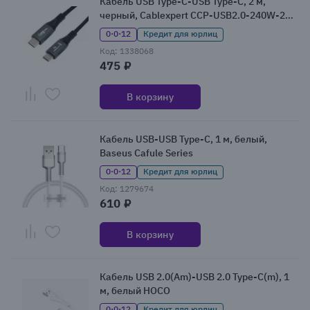
Кабель USB Type-C-USB Type-C, 2 м,
черный, Cablexpert CCP-USB2.0-240W-2M
(CCP-USB2.0-240W-2M)
0·0·12
Кредит для юрлиц
Код: 1338068
475 ₽
В корзину
Кабель USB-USB Type-C, 1 м, белый,
Baseus Cafule Series
0·0·12
Кредит для юрлиц
Код: 1279674
610 ₽
В корзину
Кабель USB 2.0(Am)-USB 2.0 Type-C(m), 1
м, белый HOCO
0·0·12
Кредит для юрлиц