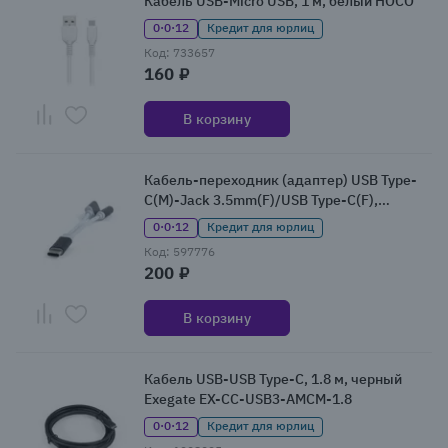
Кабель USB-Micro USB, 1 м, белый HOCO
0·0·12
Кредит для юрлиц
Код: 733657
160 ₽
В корзину
Кабель-переходник (адаптер) USB Type-
C(M)-Jack 3.5mm(F)/USB Type-C(F),
черный/белый, Cablexpert (CCA-UC3.5F-
0·0·12
Кредит для юрлиц
02)
Код: 597776
200 ₽
В корзину
Кабель USB-USB Type-C, 1.8 м, черный
Exegate EX-CC-USB3-AMCM-1.8
0·0·12
Кредит для юрлиц