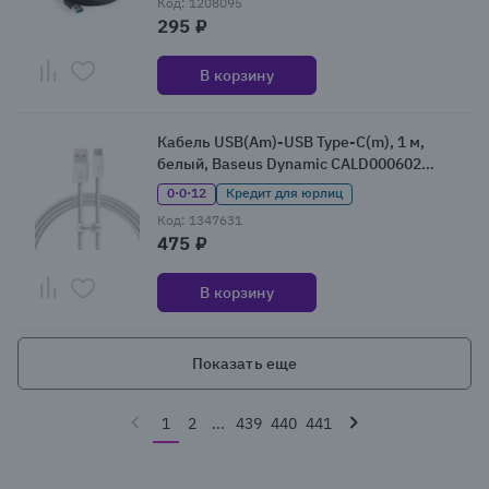
Код: 1208095
295 ₽
В корзину
Кабель USB(Am)-USB Type-C(m), 1 м,
белый, Baseus Dynamic CALD000602
(CALD000602)
0·0·12
Кредит для юрлиц
Код: 1347631
475 ₽
В корзину
Показать еще
1
2
...
439
440
441