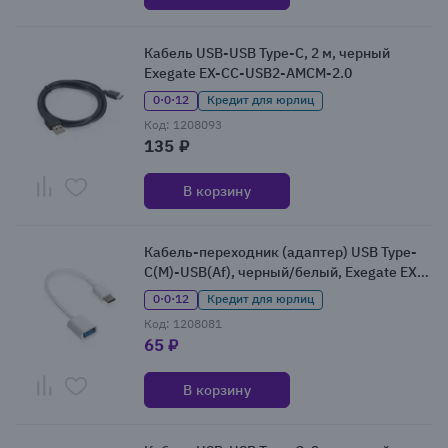
Кабель USB-USB Type-C, 2 м, черный
Exegate EX-CC-USB2-AMCM-2.0
0·0·12
Кредит для юрлиц
Код: 1208093
135 ₽
В корзину
Кабель-переходник (адаптер) USB Type-
C(M)-USB(Af), черный/белый, Exegate EX-
A-OTG-CMAF2 (EX294777RUS)
0·0·12
Кредит для юрлиц
Код: 1208081
65 ₽
В корзину