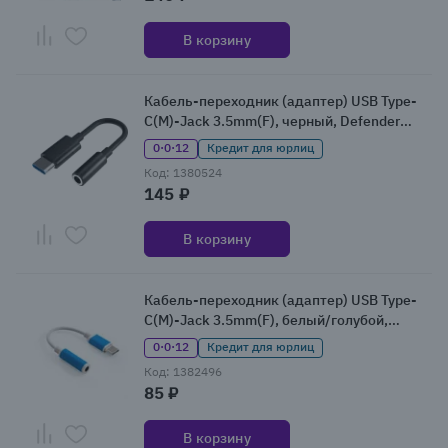
В корзину
Кабель-переходник (адаптер) USB Type-
C(M)-Jack 3.5mm(F), черный, Defender
JACK03-01 (87304)
0·0·12
Кредит для юрлиц
Код: 1380524
145 ₽
В корзину
Кабель-переходник (адаптер) USB Type-
C(M)-Jack 3.5mm(F), белый/голубой,
Exegate EX-CCA-UC3.5F-01 (EX296331RUS)
0·0·12
Кредит для юрлиц
Код: 1382496
85 ₽
В корзину