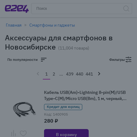
Главная
Смартфоны и гаджеты
Аксессуары для смартфонов в
Новосибирске
(11,004 товара)
По популярности
Фильтры
1
2
...
439
440
441
Кабель USB(Am)-Lightning 8-pin(M)/USB
Type-C(M)/Micro USB(Bm), 1 м, черный,
HOCO X123 (X123)
Кредит для юрлиц
Код: 1400905
280 ₽
В корзину