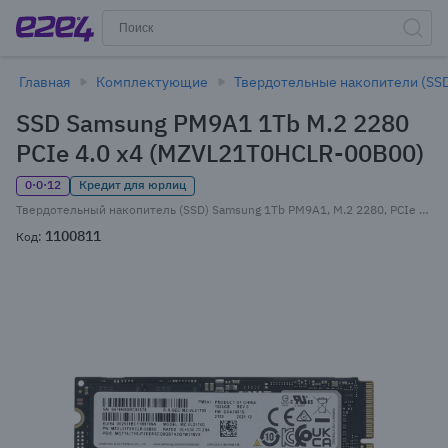
Главная
Комплектующие
Твердотельные накопители (SS
SSD Samsung PM9A1 1Tb M.2 2280
PCIe 4.0 x4 (MZVL21T0HCLR-00B00)
0·0·12
Кредит для юрлиц
Твердотельный накопитель (SSD) Samsung 1Tb PM9A1, M.2 2280, PCIe 4.0 x4, NVMe (MZVL21T0HCLR-00B00) Bulk (OEM)
1100811
Код: