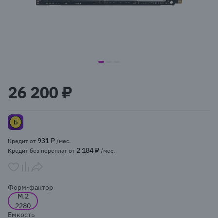
item
item
item
Item
0
1
2
1
26 200 ₽
of
3
931 ₽
Кредит от
/мес.
2 184 ₽
Кредит без переплат от
/мес.
Форм-фактор
M.2
2280
Емкость