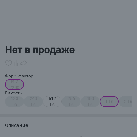
Item
1
Нет в продаже
of
1
Форм-фактор
M.2
2280
Емкость
120
240
512
256
480
1 Тб
2 Тб
Гб
Гб
Гб
Гб
Гб
Описание