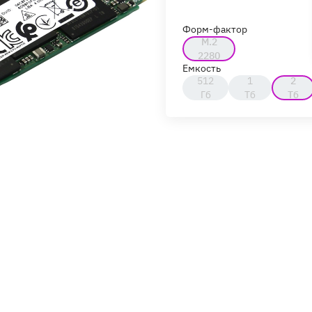
Форм-фактор
M.2
2280
Емкость
512
1
2
Гб
Тб
Тб