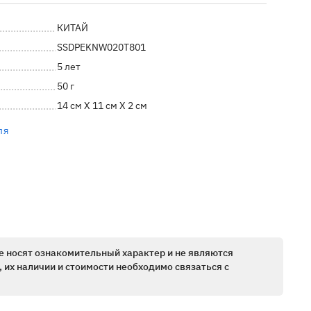
КИТАЙ
SSDPEKNW020T801
5 лет
50 г
14 см X 11 см X 2 см
ля
е носят ознакомительный характер и не являются
 их наличии и стоимости необходимо связаться с