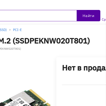
Найти
Ср
SSD)
PCI-E
b M.2 (SSDPEKNW020T801)
SDPEKNW020T801)
Нет в прод