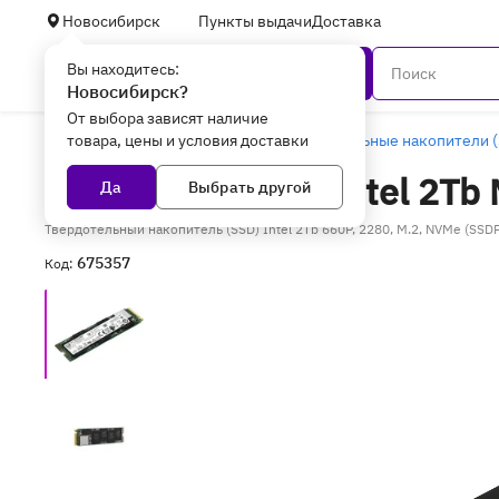
Новосибирск
Пункты выдачи
Доставка
Вы находитесь:
Каталог
Новосибирск?
От выбора зависят наличие
товара, цены и условия доставки
Главная
Комплектующие
Твердотельные накопители (
SSD накопитель Intel 2T
Да
Выбрать другой
Твердотельный накопитель (SSD) Intel 2Tb 660P, 2280, M.2, NVMe (S
675357
Код: