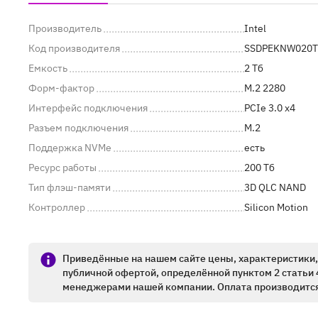
Производитель
Intel
Код производителя
SSDPEKNW020T
Емкость
2 Тб
Форм-фактор
M.2 2280
Интерфейс подключения
PCIe 3.0 x4
Разъем подключения
M.2
Поддержка NVMe
есть
Ресурс работы
200 Тб
Тип флэш-памяти
3D QLC NAND
Контроллер
Silicon Motion
Приведённые на нашем сайте цены, характеристики, 
публичной офертой, определённой пунктом 2 статьи 
менеджерами нашей компании. Оплата производится