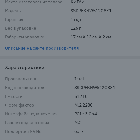
Место изготовления товара
КИТАЙ
Модель
SSDPEKNW512G8X1
Гарантия
1 год
Вес в упаковке
126 г
Габариты упаковки
17 см X 13 см X 2 см
Описание на сайте производителя
Характеристики
Производитель
Intel
Код производителя
SSDPEKNW512G8X1
Емкость
512 Гб
Форм-фактор
M.2 2280
Интерфейс подключения
PCIe 3.0 x4
Разъем подключения
M.2
Поддержка NVMe
есть