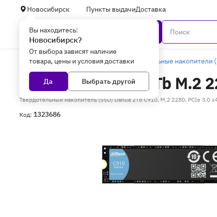
Новосибирск
Пункты выдачи
Доставка
Вы находитесь:
Каталог
Новосибирск?
От выбора зависят наличие
товара, цены и условия доставки
Главная
Комплектующие
Твердотельные накопители (
SSD Dahua C910 2Tb M.2 2
Да
Выбрать другой
Твердотельный накопитель (SSD) Dahua 2Tb C910, M.2 2280, PCIe 3.0 x
1323686
Код: