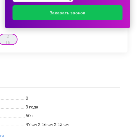
Заказать звонок
2
Тб
0
3 года
50 г
47 см X 16 см X 13 см
ля