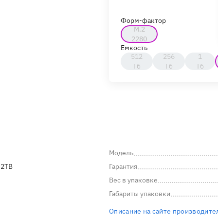
Форм-фактор
M.2
2280
Емкость
512
256
1
Гб
Гб
Тб
Модель
N2TB
Гарантия
Вес в упаковке
Габариты упаковки
Описание на сайте производите