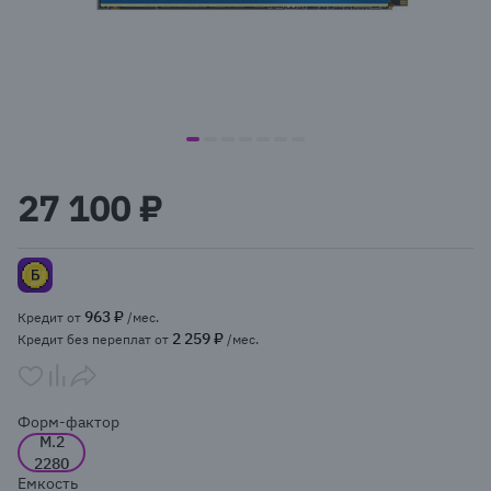
item
item
item
item
item
item
item
Item
0
1
2
3
4
5
6
1
27 100 ₽
of
7
963 ₽
Кредит от
/мес.
2 259 ₽
Кредит без переплат от
/мес.
Форм-фактор
M.2
2280
Емкость