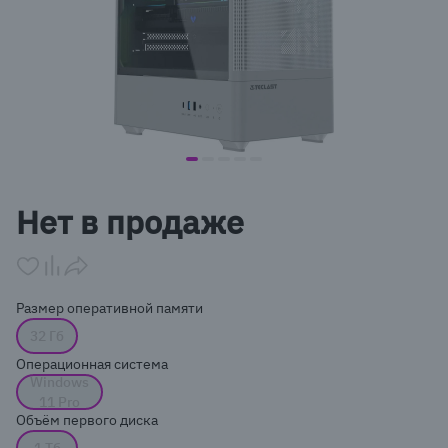
item
item
item
item
item
Item
0
1
2
3
4
1
Нет в продаже
of
5
Размер оперативной памяти
32 Гб
Операционная система
Windows
11 Pro
Объём первого диска