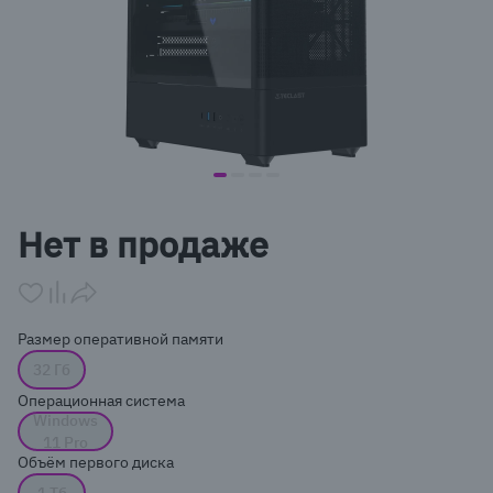
item
item
item
item
Item
0
1
2
3
1
Нет в продаже
of
4
Размер оперативной памяти
32 Гб
Операционная система
Windows
11 Pro
Объём первого диска