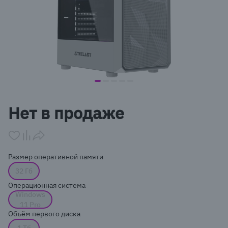
item
item
item
item
item
Item
0
1
2
3
4
1
Нет в продаже
of
5
Размер оперативной памяти
32 Гб
Операционная система
Windows
11 Pro
Объём первого диска