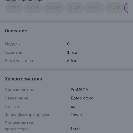
7700
10100
10400F
10400
5600G
11400
12
Описание
Модель
0
Гарантия
1 год
Вес в упаковке
6.5 кг
Характеристики
Производитель
ProMEGA
Назначение
Дом и офис
Неттоп
да
Форм-фактор корпуса
Tower
Производитель
процессора
Intel