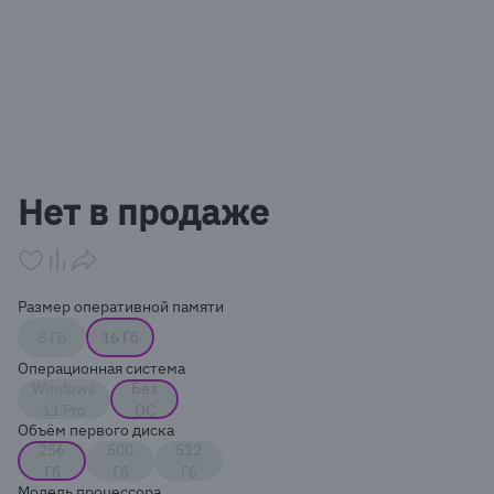
Item
1
Нет в продаже
of
1
Размер оперативной памяти
8 Гб
16 Гб
Операционная система
Windows
Без
11 Pro
ОС
Объём первого диска
256
500
512
Гб
Гб
Гб
Модель процессора