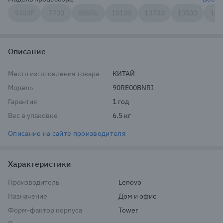
9400F
7700
8565U
10100
10700
10500
104
Описание
Место изготовления товара
КИТАЙ
Модель
90RE00BNRI
Гарантия
1 год
Вес в упаковке
6.5 кг
Описание на сайте производителя
Характеристики
Производитель
Lenovo
Назначение
Дом и офис
Форм-фактор корпуса
Tower