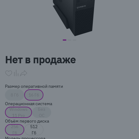
item
item
item
Item
0
1
2
1
Нет в продаже
of
3
Размер оперативной памяти
8 Гб
16 Гб
Операционная система
Windows
Без
11 Pro
ОС
Объём первого диска
256
512
Гб
Гб
Модель процессора