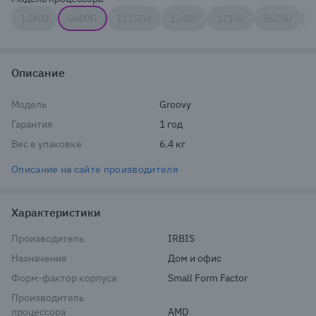
10400
5600G
1115G4
12400
12100
5625U
1
Описание
Модель
Groovy
Гарантия
1 год
Вес в упаковке
6.4 кг
Описание на сайте производителя
Характеристики
Производитель
IRBIS
Назначение
Дом и офис
Форм-фактор корпуса
Small Form Factor
Производитель
процессора
AMD