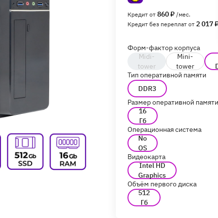
860 ₽
Кредит от
/мес.
2 017 
Кредит без переплат от
Форм-фактор корпуса
Midi-
Mini-
tower
tower
Тип оперативной памяти
DDR3
Размер оперативной памят
16
Гб
Операционная система
No
OS
Видеокарта
Intel HD
Graphics
Объём первого диска
512
Гб