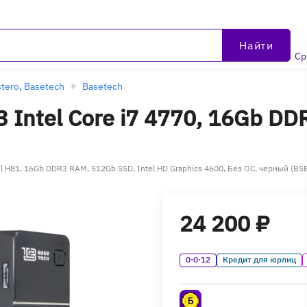
Найти
Ср
tero, Basetech
Basetech
 Intel Core i7 4770, 16Gb DD
ntel H81, 16Gb DDR3 RAM, 512Gb SSD, Intel HD Graphics 4600, Без ОС, черный (
24 200 ₽
0·0·12
Кредит для юрлиц