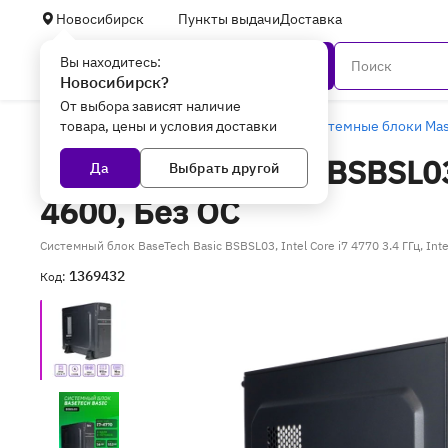
Новосибирск
Пункты выдачи
Доставка
Вы находитесь:
Каталог
Новосибирск?
От выбора зависят наличие
товара, цены и условия доставки
Главная
Компьютеры и ноутбуки
Системные блоки Mas
ПК BaseTech Basic BSBSL03
Да
Выбрать другой
4600, Без ОС
Системный блок BaseTech Basic BSBSL03, Intel Core i7 4770 3.4 ГГц, I
1369432
Код: