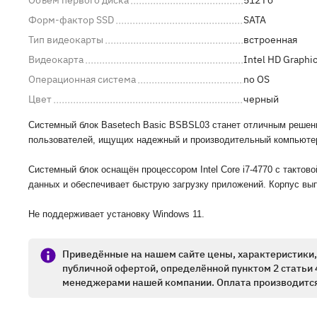
Объём первого диска
512 Гб
Форм-фактор SSD
SATA
Тип видеокарты
встроенная
Видеокарта
Intel HD Graphi
Операционная система
no OS
Цвет
черный
Системный блок Basetech Basic BSBSL03 станет отличным решени
пользователей, ищущих надежный и производительный компьюте
Системный блок оснащён процессором Intel Core i7-4770 с тактов
данных и обеспечивает быструю загрузку приложений. Корпус вы
Не поддерживает установку Windows 11.
Приведённые на нашем сайте цены, характеристики, 
публичной офертой, определённой пунктом 2 статьи 
менеджерами нашей компании. Оплата производится