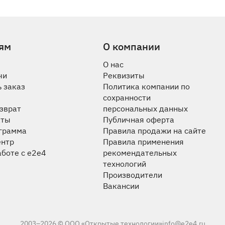
ям
О компании
О нас
чи
Реквизиты
 заказ
Политика компании по
сохранности
озврат
персональных данных
аты
Публичная оферта
ограмма
Правила продажи на сайте
ентр
Правила применения
аботе с e2e4
рекомендательных
технологий
Производители
Вакансии
2003–2026 © ООО «Открытые технологии»
info@e2e4.ru