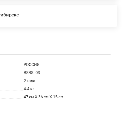
сибирске
РОССИЯ
BSBSL03
2 года
4.4 кг
47 см X 36 см X 15 см