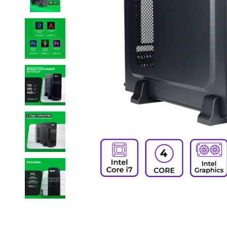
Item
1
of
10