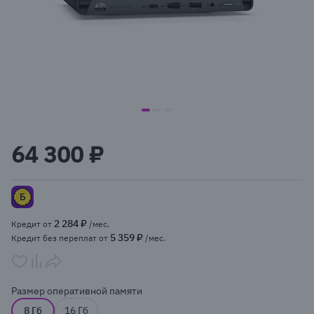
item
item
item
Item
0
1
2
1
64 300 ₽
of
3
2 284 ₽
Кредит от
/мес.
5 359 ₽
Кредит без переплат от
/мес.
Размер оперативной памяти
8 Гб
16 Гб