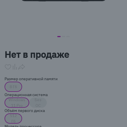
item
item
item
Item
0
1
2
1
Нет в продаже
of
3
Размер оперативной памяти
8 Гб
Операционная система
Windows
Без
11 Pro
ОС
Объём первого диска
512
Гб
Модель процессора