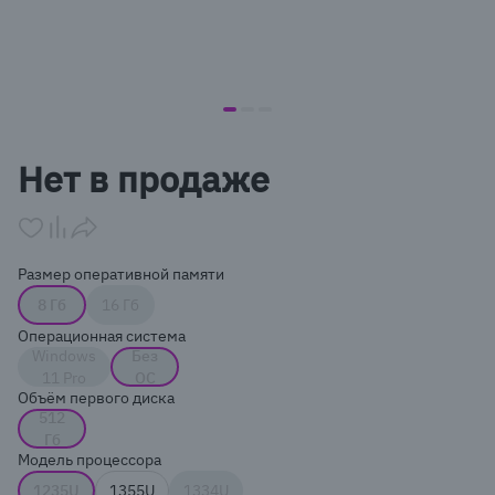
item
item
item
Item
0
1
2
1
Нет в продаже
of
3
Размер оперативной памяти
8 Гб
16 Гб
Операционная система
Windows
Без
11 Pro
ОС
Объём первого диска
512
Гб
Модель процессора
1235U
1355U
1334U