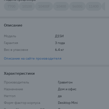
7700
10100
10400F
10400
5600G
11400
12
Описание
Модель
Д15И
Гарантия
3 года
Вес в упаковке
6.4 кг
Описание на сайте производителя
Характеристики
Производитель
Гравитон
Назначение
Дом и офис
Неттоп
да
Форм-фактор корпуса
Desktop Mini