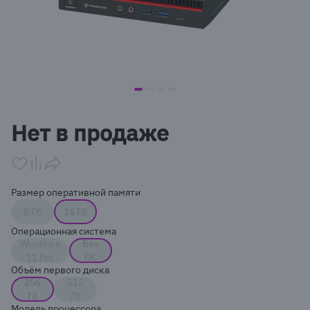
item
item
item
item
Item
0
1
2
3
1
Нет в продаже
of
4
Размер оперативной памяти
8 Гб
16 Гб
Операционная система
Windows
Без
11 Pro
ОС
Объём первого диска
256
512
Гб
Гб
Модель процессора