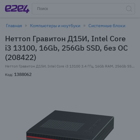
Главная
Компьютеры и ноутбуки
Системные блоки
Неттоп Гравитон Д15И, Intel Core
i3 13100, 16Gb, 256Gb SSD, без ОС
(208422)
Неттоп Гравитон Д15И, Intel Core i3 13100 3.4 ГГц, 16Gb RAM, 256Gb SSD, Wi-Fi, BT, без ОС, черный, клавиатура, мышь (208422) Внесен в реестр Минпромторга РФ
1388062
Код: