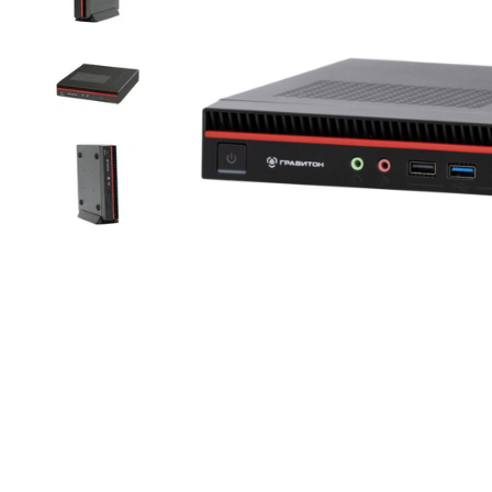
Item
1
of
4