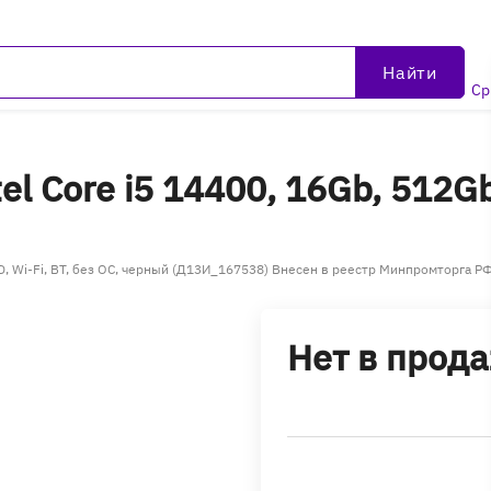
Найти
Ср
el Core i5 14400, 16Gb, 512G
SD, Wi-Fi, BT, без ОС, черный (Д13И_167538) Внесен в реестр Минпромторга Р
Нет в прод