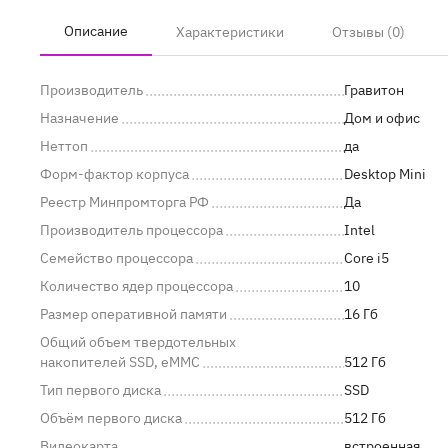
Описание
Характеристики
Отзывы (0)
Производитель
Гравитон
Назначение
Дом и офис
Неттоп
да
Форм-фактор корпуса
Desktop Mini
Реестр Минпромторга РФ
Да
Производитель процессора
Intel
Семейство процессора
Core i5
Количество ядер процессора
10
Размер оперативной памяти
16 Гб
Общий объем твердотельных
накопителей SSD, eMMC
512 Гб
Тип первого диска
SSD
Объём первого диска
512 Гб
Видеокарта
встроенная