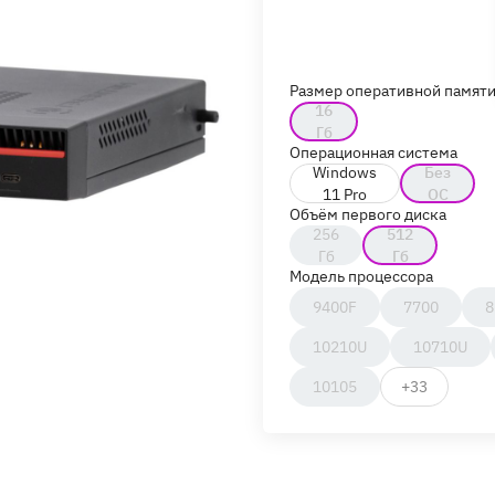
Размер оперативной памят
16
Гб
Операционная система
Windows
Без
11 Pro
ОС
Объём первого диска
256
512
Гб
Гб
Модель процессора
9400F
7700
8
10210U
10710U
10105
+33