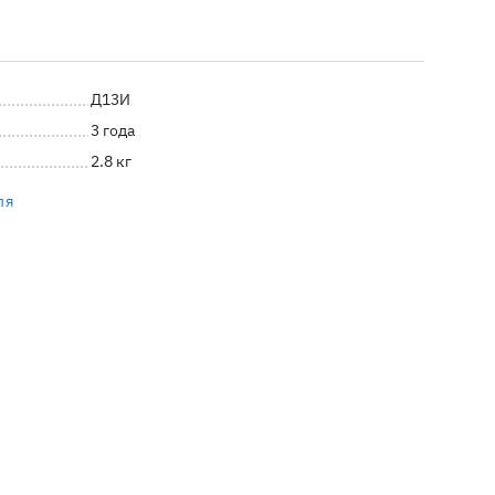
Д13И
3 года
2.8 кг
ля