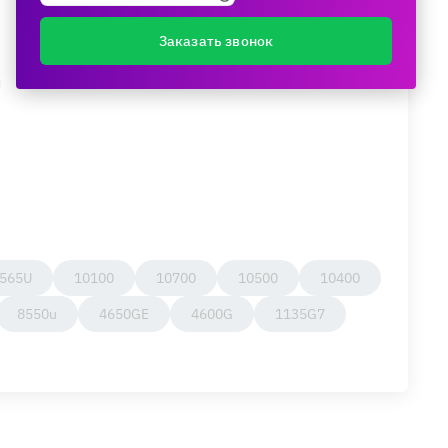
Заказать звонок
и
565U
10100
10700
10500
10400
8550u
4650GE
4600G
1135G7