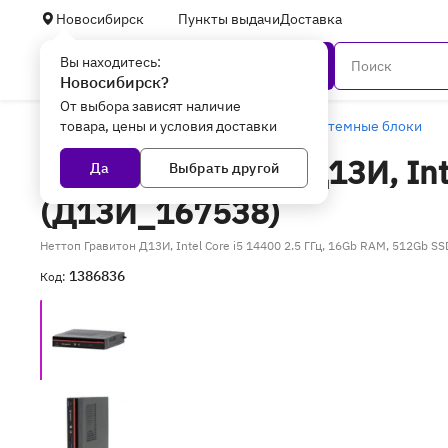
Новосибирск
Пункты выдачи
Доставка
Вы находитесь:
Каталог
Новосибирск?
От выбора зависят наличие
товара, цены и условия доставки
Главная
Компьютеры и ноутбуки
Системные блоки
Неттоп Гравитон Д13И, Int
Да
Выбрать другой
(Д13И_167538)
Неттоп Гравитон Д13И, Intel Core i5 14400 2.5 ГГц, 16Gb RAM, 512Gb S
1386836
Код: