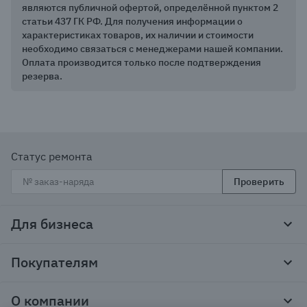
являются публичной офертой, определённой пунктом 2
статьи 437 ГК РФ. Для получения информации о
характеристиках товаров, их наличии и стоимости
необходимо связаться с менеджерами нашей компании.
Оплата производится только после подтверждения
резерва.
Статус ремонта
Проверить
Для бизнеса
Корпоративным клиентам
Покупателям
Тендеры и гос закупки
Программы лояльности
Контакты
О компании
Пункты выдачи