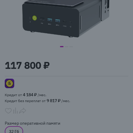
item
item
item
Item
0
1
2
1
117 800 ₽
of
3
4 184 ₽
Кредит от
/мес.
9 817 ₽
Кредит без переплат от
/мес.
Размер оперативной памяти
32 Гб