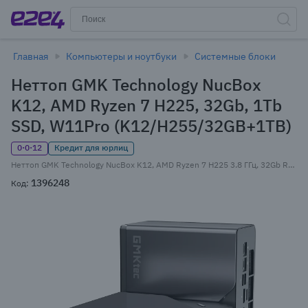
Главная
Компьютеры и ноутбуки
Системные блоки
Неттоп GMK Technology NucBox
K12, AMD Ryzen 7 H225, 32Gb, 1Tb
SSD, W11Pro (K12/H255/32GB+1TB)
0·0·12
Кредит для юрлиц
Неттоп GMK Technology NucBox K12, AMD Ryzen 7 H225 3.8 ГГц, 32Gb RAM, 1Tb SSD, Wi-Fi, BT, W11Pro, черный (K12/H255/32GB+1TB)
1396248
Код: