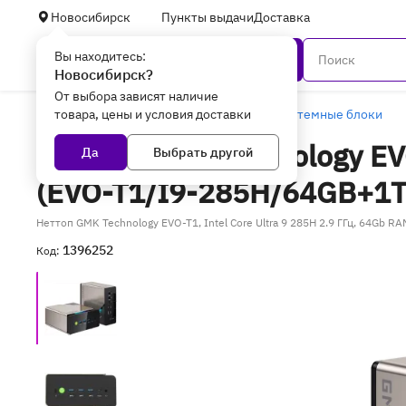
Новосибирск
Пункты выдачи
Доставка
Вы находитесь:
Каталог
Новосибирск?
От выбора зависят наличие
товара, цены и условия доставки
Главная
Компьютеры и ноутбуки
Системные блоки
Неттоп GMK Technology EVO
Да
Выбрать другой
(EVO-T1/I9-285H/64GB+1T
Неттоп GMK Technology EVO-T1, Intel Core Ultra 9 285H 2.9 ГГц, 64Gb 
1396252
Код: