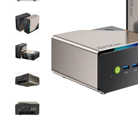
Item
1
of
6