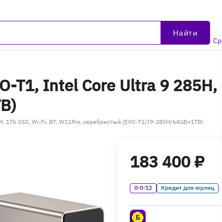
Найти
Ср
-T1, Intel Core Ultra 9 285H
B)
RAM, 1Tb SSD, Wi-Fi, BT, W11Pro, серебристый (EVO-T1/I9-285H/64GB+1TB)
183 400 ₽
0·0·12
Кредит для юрлиц