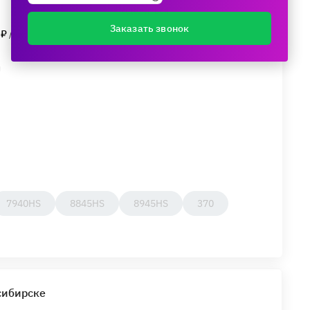
Поделиться
Заказать звонок
 ₽
/мес.
и
7940HS
8845HS
8945HS
370
сибирске