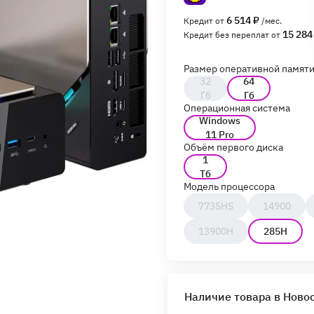
6 514 ₽
Кредит от
/мес.
15 284
Кредит без переплат от
Размер оперативной памят
32
64
Гб
Гб
Операционная система
Windows
11 Pro
Объём первого диска
1
Тб
Модель процессора
7735HS
14900
13900H
285H
Наличие товара в Ново