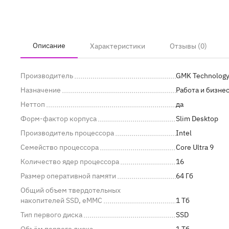
Описание
Характеристики
Отзывы (0)
Производитель
GMK Technolog
Назначение
Работа и бизне
Неттоп
да
Форм-фактор корпуса
Slim Desktop
Производитель процессора
Intel
Семейство процессора
Core Ultra 9
Количество ядер процессора
16
Размер оперативной памяти
64 Гб
Общий объем твердотельных
накопителей SSD, eMMC
1 Тб
Тип первого диска
SSD