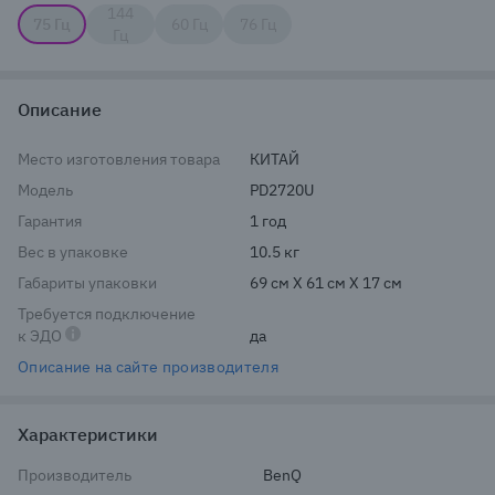
144
75 Гц
60 Гц
76 Гц
Гц
Описание
Место изготовления товара
КИТАЙ
Модель
PD2720U
Гарантия
1 год
Вес в упаковке
10.5 кг
Габариты упаковки
69 см X 61 см X 17 см
Требуется подключение
к ЭДО
да
Описание на сайте производителя
Характеристики
Производитель
BenQ