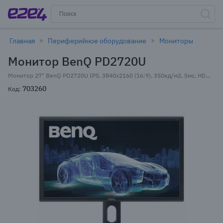
Главная
Периферийное оборудование
Мониторы
Монитор BenQ PD2720U
Монитор 27" BenQ PD2720U IPS, 3840x2160 (16:9), 350кд/м2, 5мс, HDMI, DisplayPort, Thunderbolt, USB-Hub, темно-серый
703260
Код: