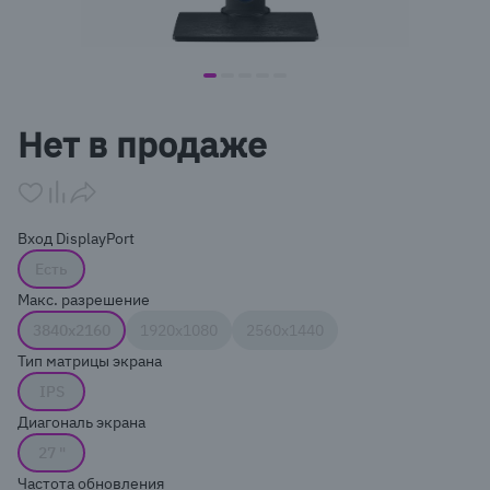
item
item
item
item
item
Item
0
1
2
3
4
1
Нет в продаже
of
5
Вход DisplayPort
Есть
Макс. разрешение
3840x2160
1920x1080
2560x1440
Тип матрицы экрана
IPS
Диагональ экрана
27 "
Частота обновления