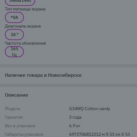
3440x1440
Тип матрицы экрана
*VA
Диагональ экрана
34 "
Частота обновления
165
Гц
Наличие товара в Новосибирске
Описание
Модель
G34WQ Cotton candy
Гарантия
3 года
Вес в упаковке
6.9 кг
Габариты упаковки
6973706812212 м X 53 см X 53