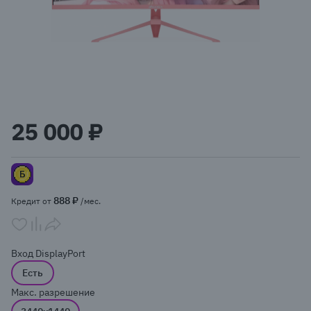
Item
1
25 000 ₽
of
1
888 ₽
Кредит от
/мес.
Вход DisplayPort
Есть
Макс. разрешение