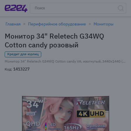
Главная
Периферийное оборудование
Мониторы
Монитор 34" Reletech G34WQ
Cotton candy розовый
Кредит для юрлиц
Монитор 34" Reletech G34WQ Cotton candy VA, изогнутый, 3440x1440 (21:9), 300кд/м2, 165 Гц, 1 мс, 178°/178°, HDMI, DisplayPort, розовый (6973706812212)
1413227
Код: