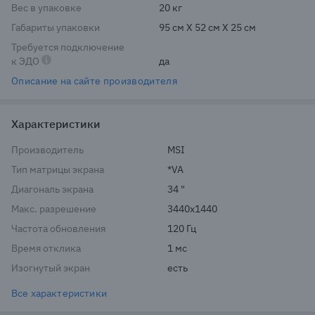
Вес в упаковке
20 кг
Габариты упаковки
95 см X 52 см X 25 см
Требуется подключение
к ЭДО
да
Описание на сайте производителя
Характеристики
Производитель
MSI
Тип матрицы экрана
*VA
Диагональ экрана
34 "
Макс. разрешение
3440x1440
Частота обновления
120 Гц
Время отклика
1 мс
Изогнутый экран
есть
Все характеристики