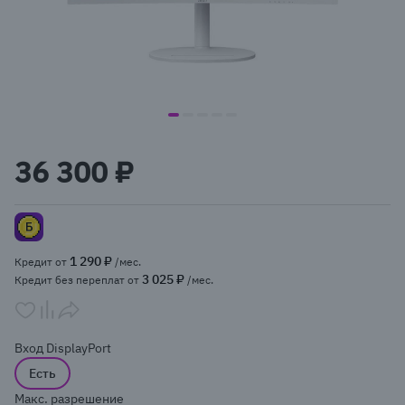
item
item
item
item
item
Item
0
1
2
3
4
1
36 300 ₽
of
5
1 290 ₽
Кредит от
/мес.
3 025 ₽
Кредит без переплат от
/мес.
Вход DisplayPort
Есть
Макс. разрешение