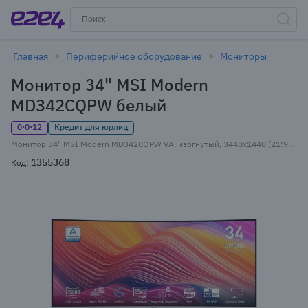
Главная
Периферийное оборудование
Мониторы
Монитор 34" MSI Modern
MD342CQPW белый
0·0·12
Кредит для юрлиц
Монитор 34" MSI Modern MD342CQPW VA, изогнутый, 3440x1440 (21:9), 300кд/м2, 120 Гц, 1 мс, 178°/178°, HDMI, DisplayPort, USB Type-C, USB-Hub, белый (9S6-3PC59H-036)
1355368
Код: