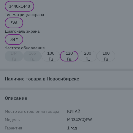
3440x1440
Тип матрицы экрана
*VA
Диагональ экрана
34 "
Частота обновления
144
165
100
120
200
180
Гц
Гц
Гц
Гц
Гц
Гц
Наличие товара в Новосибирске
Описание
Место изготовления товара
КИТАЙ
Модель
MD342CQPW
Гарантия
1 год