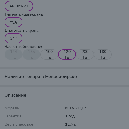
3440x1440
Тип матрицы экрана
*VA
Диагональ экрана
34 "
Частота обновления
144
165
100
120
200
180
Гц
Гц
Гц
Гц
Гц
Гц
Наличие товара в Новосибирске
Описание
Модель
MD342CQP
Гарантия
1 год
Вес в упаковке
11.9 кг