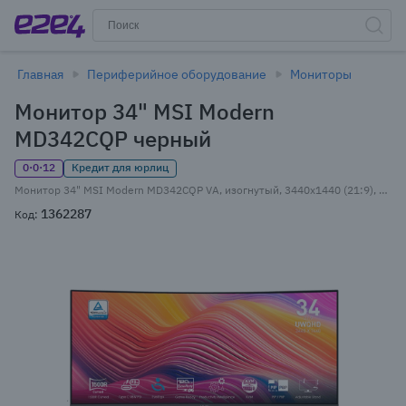
Главная
Периферийное оборудование
Мониторы
Монитор 34" MSI Modern
MD342CQP черный
0·0·12
Кредит для юрлиц
Монитор 34" MSI Modern MD342CQP VA, изогнутый, 3440x1440 (21:9), 300кд/м2, 120 Гц, 1 мс, 178°/178°, HDMI, DisplayPort, USB Type-C, USB-Hub, черный (9S6-3PC59H-043)
1362287
Код: