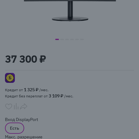
item
item
item
item
item
item
Item
0
1
2
3
4
5
1
37 300 ₽
of
6
1 325 ₽
Кредит от
/мес.
3 109 ₽
Кредит без переплат от
/мес.
Вход DisplayPort
Есть
Макс. разрешение