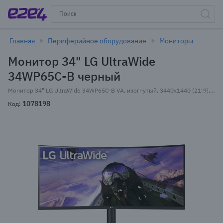
Главная
Периферийное оборудование
Мониторы
Монитор 34" LG UltraWide
34WP65C-B черный
Монитор 34" LG UltraWide 34WP65C-B VA, изогнутый, 3440x1440 (21:9), 300кд/м2, 160Hz, 5мс, 178°/178°, FreeSync, HDMI, DisplayPort, черный (34WP65C-B.ARUZ)
1078198
Код: