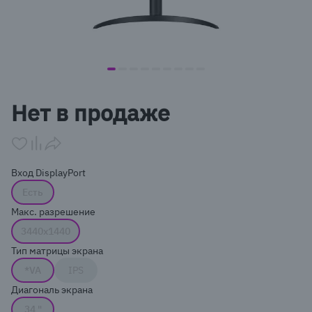
item
item
item
item
item
item
item
item
item
Item
0
1
2
3
4
5
6
7
8
1
Нет в продаже
of
9
Вход DisplayPort
Есть
Макс. разрешение
3440x1440
Тип матрицы экрана
*VA
IPS
Диагональ экрана
34 "