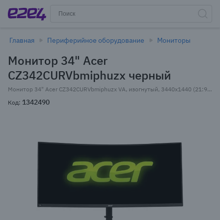
Главная
Периферийное оборудование
Мониторы
Монитор 34" Acer
CZ342CURVbmiphuzx черный
Монитор 34" Acer CZ342CURVbmiphuzx VA, изогнутый, 3440x1440 (21:9), 300кд/м2, 180 Гц, 0.5 мс, 178°/178°, HDMI, DisplayPort, USB Type-C, черный (UM.CC2CD.V01)
1342490
Код: