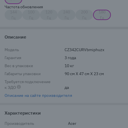
Частота обновления
144
100
120
240
200
180
Гц
Гц
Гц
Гц
Гц
Гц
Описание
Модель
CZ342CURVbmiphuzx
Гарантия
3 года
Вес в упаковке
10 кг
Габариты упаковки
90 см X 47 см X 23 см
Требуется подключение
к ЭДО
да
Описание на сайте производителя
Характеристики
Производитель
Acer