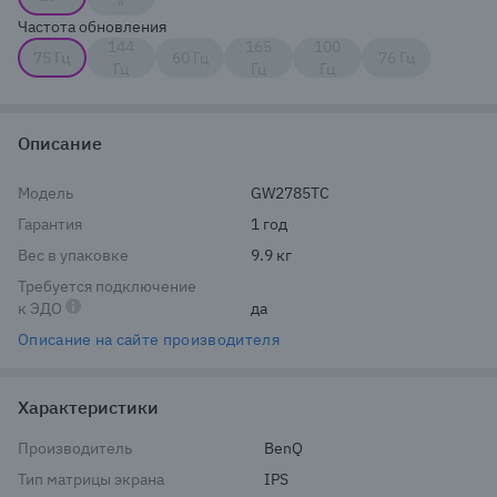
"
Частота обновления
144
165
100
75 Гц
60 Гц
76 Гц
Гц
Гц
Гц
Описание
Модель
GW2785TC
Гарантия
1 год
Вес в упаковке
9.9 кг
Требуется подключение
к ЭДО
да
Описание на сайте производителя
Характеристики
Производитель
BenQ
Тип матрицы экрана
IPS