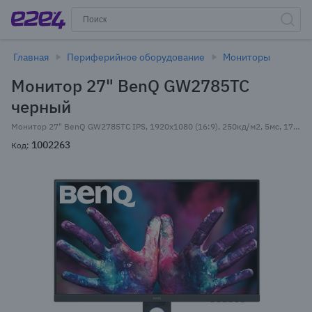
Главная
Периферийное оборудование
Мониторы
Монитор 27" BenQ GW2785TC
черный
Монитор 27" BenQ GW2785TC IPS, 1920x1080 (16:9), 250кд/м2, 5мс, 178°/178°, FreeSync, HDMI, DisplayPort, черный (9H.LKNLB.QBE)
1002263
Код: