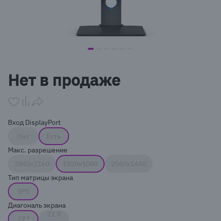
item
item
item
item
item
item
Item
0
1
2
3
4
5
1
Нет в продаже
of
6
Вход DisplayPort
Нет
Есть
Макс. разрешение
3840x2160
1920x1080
2560x1440
Тип матрицы экрана
IPS
Диагональ экрана
23.8
27 "