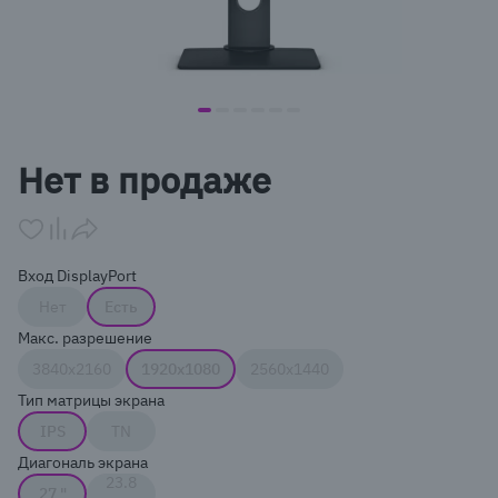
item
item
item
item
item
item
Item
0
1
2
3
4
5
1
Нет в продаже
of
6
Вход DisplayPort
Нет
Есть
Макс. разрешение
3840x2160
1920x1080
2560x1440
Тип матрицы экрана
IPS
TN
Диагональ экрана
23.8
27 "