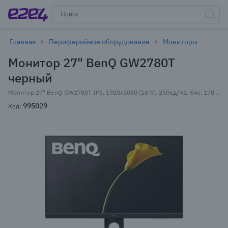
Главная
Периферийное оборудование
Мониторы
Монитор 27" BenQ GW2780T
черный
Монитор 27" BenQ GW2780T IPS, 1920x1080 (16:9), 250кд/м2, 5мс, 178°/178°, FreeSync, VGA, HDMI, DisplayPort, черный (9H.LJRLA.TPE)
995029
Код: