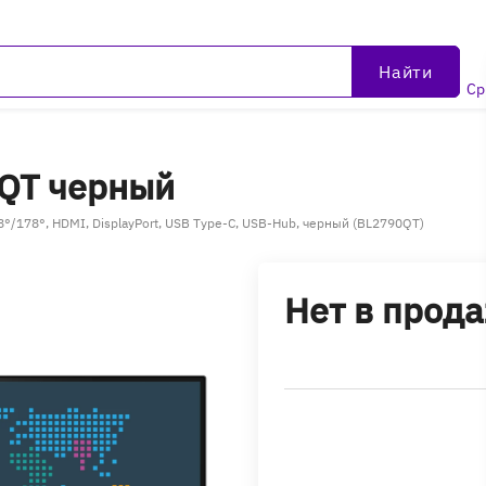
Найти
Ср
0QT черный
8°/178°, HDMI, DisplayPort, USB Type-C, USB-Hub, черный (BL2790QT)
Нет в прод