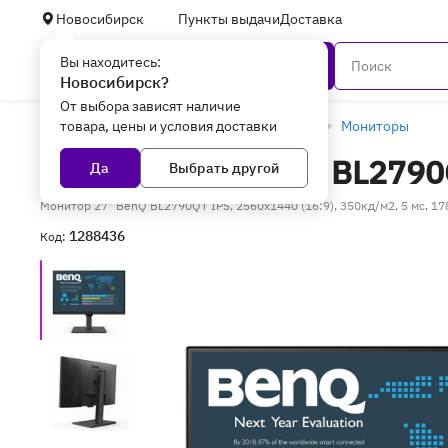
Новосибирск
Пункты выдачи
Доставка
Вы находитесь:
Каталог
Новосибирск?
От выбора зависят наличие
товара, цены и условия доставки
Главная
Периферийное оборудование
Мониторы
Монитор 27" BenQ BL279
Да
Выбрать другой
Монитор 27" BenQ BL2790QT IPS, 2560x1440 (16:9), 350кд/м2, 5 мс, 17
1288436
Код: