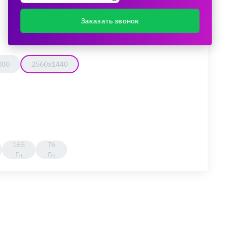
Заказать звонок
080
2560x1440
165
76
Гц
Гц