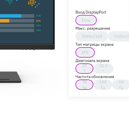
Вход DisplayPort
Есть
Макс. разрешение
3840x2160
1920x1
Тип матрицы экрана
IPS
Диагональ экрана
27
31.5
"
"
Частота обновления
75
144
60
Гц
Гц
Гц