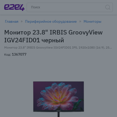
Главная
Периферийное оборудование
Мониторы
Монитор 23.8" IRBIS GroovyView
IGV24FID01 черный
Монитор 23.8" IRBIS GroovyView IGV24FID01 IPS, 1920x1080 (16:9), 250кд/м2, 3 мс, 178°/178°, VGA, HDMI, DisplayPort, USB-Hub, черный (IGV24FID01)
1367077
Код: