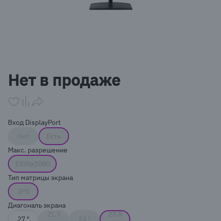
Item
1
Нет в продаже
of
1
Вход DisplayPort
Нет
Есть
Макс. разрешение
1920x1080
Тип матрицы экрана
IPS
Диагональ экрана
21.5
23.8
27 "
24 "