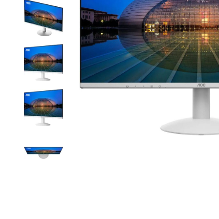
Item
1
of
9