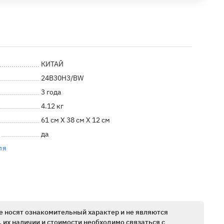
КИТАЙ
24B30H3/BW
3 года
4.12 кг
61 см X 38 см X 12 см
да
ля
е носят ознакомительный характер и не являются
 их наличии и стоимости необходимо связаться с