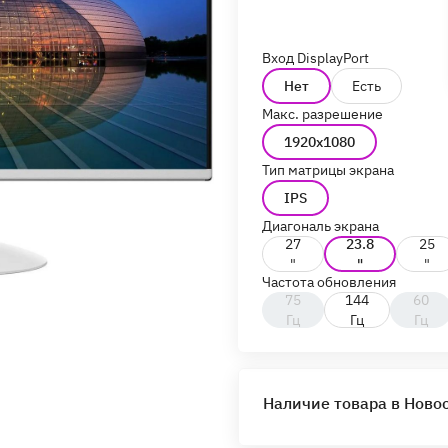
Вход DisplayPort
Нет
Есть
Макс. разрешение
1920x1080
Тип матрицы экрана
IPS
Диагональ экрана
27
23.8
25
"
"
"
Частота обновления
75
144
60
Гц
Гц
Гц
Наличие товара в Ново