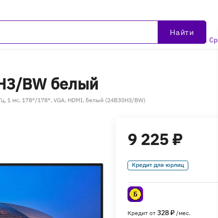
Найти
Ср
0H3/BW белый
Гц, 1 мс, 178°/178°, VGA, HDMI, белый (24B30H3/BW)
9 225 ₽
Кредит для юрлиц
328 ₽
Кредит от
/мес.