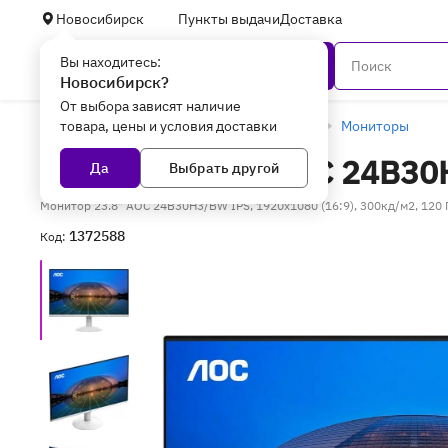
Новосибирск
Пункты выдачи
Доставка
Вы находитесь:
Каталог
Новосибирск?
От выбора зависят наличие
товара, цены и условия доставки
Главная
Периферийное оборудование
Мониторы
Монитор 23.8" AOC 24B3
Да
Выбрать другой
Монитор 23.8" AOC 24B30H3/BW IPS, 1920x1080 (16:9), 300кд/м2, 120 
1372588
Код: