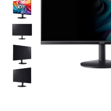
Item
1
of
10