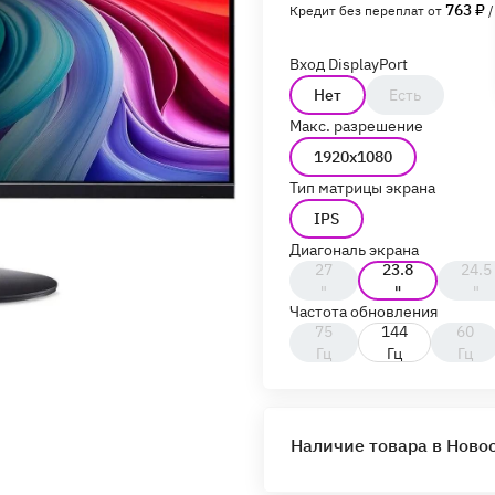
763 ₽
Кредит без переплат от
/
Вход DisplayPort
Нет
Есть
Макс. разрешение
1920x1080
Тип матрицы экрана
IPS
Диагональ экрана
27
23.8
24.5
"
"
"
Частота обновления
75
144
60
Гц
Гц
Гц
Наличие товара в Ново