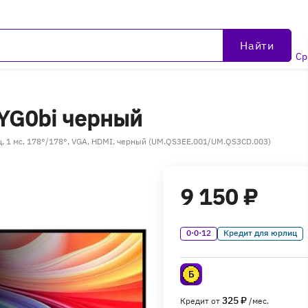
Найти
Ср
3YG0bi черный
Гц, 1 мс, 178°/178°, VGA, HDMI, черный (UM.QS3EE.001/UM.QS3CD.003)
9 150 ₽
0·0·12
Кредит для юрлиц
325 ₽
Кредит от
/мес.