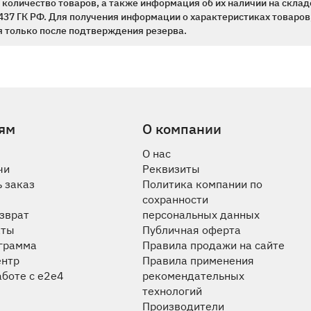
количество товаров, а также информация об их наличии на склад
437 ГК РФ. Для получения информации о характеристиках товаров,
 только после подтверждения резерва.
ям
О компании
О нас
чи
Реквизиты
 заказ
Политика компании по
сохранности
озврат
персональных данных
аты
Публичная оферта
ограмма
Правила продажи на сайте
ентр
Правила применения
аботе с e2e4
рекомендательных
технологий
Производители