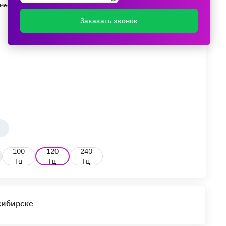
мес.
Заказать звонок
100
120
240
Гц
Гц
Гц
сибирске