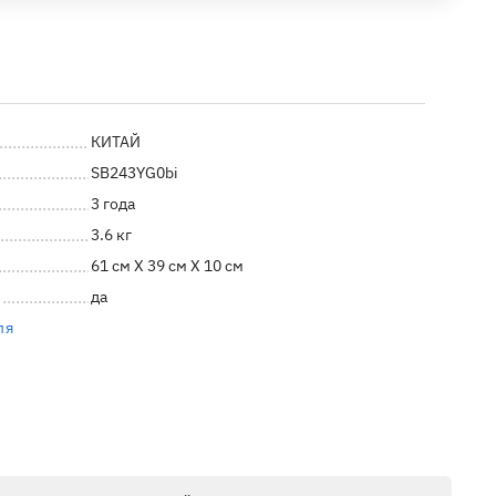
КИТАЙ
SB243YG0bi
3 года
3.6 кг
61 см X 39 см X 10 см
да
ля