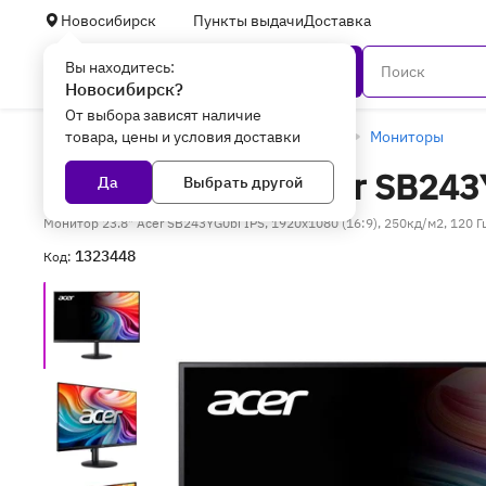
Новосибирск
Пункты выдачи
Доставка
Вы находитесь:
Каталог
Новосибирск?
От выбора зависят наличие
товара, цены и условия доставки
Главная
Периферийное оборудование
Мониторы
Монитор 23.8" Acer SB24
Да
Выбрать другой
Монитор 23.8" Acer SB243YG0bi IPS, 1920x1080 (16:9), 250кд/м2, 120 
1323448
Код: