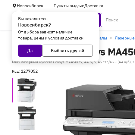
Новосибирск
Пункты выдачи
Доставка
Вы находитесь:
Каталог
Новосибирск?
От выбора зависят наличие
товара, цены и условия доставки
Главная
Оргтехника и расходные материалы
Лазерные
МФУ Kyocera Ecosys MA4500
Да
Выбрать другой
МФУ лазерный Kyocera Ecosys MA4500fx, A4, ч/б, 45 стр/мин (A4 ч/б),
1277052
Код: