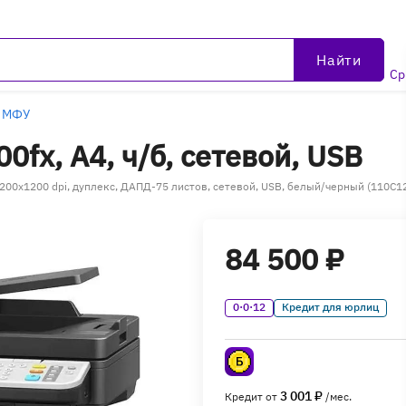
Найти
Ср
 МФУ
fx, A4, ч/б, сетевой, USB
 1200x1200 dpi, дуплекс, ДАПД-75 листов, сетевой, USB, белый/черный (110C1
84 500 ₽
0·0·12
Кредит для юрлиц
3 001 ₽
Кредит от
/мес.