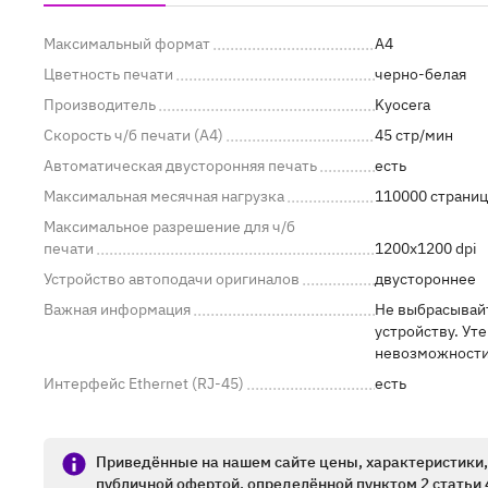
Максимальный формат
A4
Цветность печати
черно-белая
Производитель
Kyocera
Скорость ч/б печати (A4)
45 стр/мин
Автоматическая двусторонняя печать
есть
Максимальная месячная нагрузка
110000 страниц
Максимальное разрешение для ч/б
печати
1200x1200 dpi
Устройство автоподачи оригиналов
двустороннее
Важная информация
Не выбрасывайт
устройству. Ут
невозможности 
Интерфейс Ethernet (RJ-45)
есть
Приведённые на нашем сайте цены, характеристики, 
публичной офертой, определённой пунктом 2 статьи 