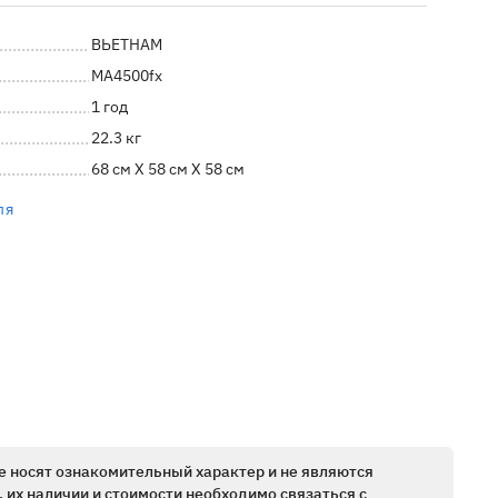
ВЬЕТНАМ
MA4500fx
1 год
22.3 кг
68 см X 58 см X 58 см
ля
е носят ознакомительный характер и не являются
 их наличии и стоимости необходимо связаться с