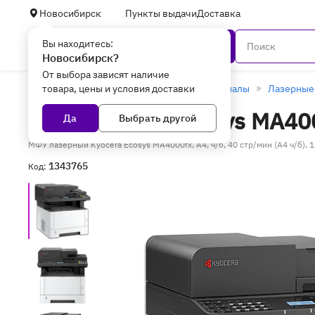
Новосибирск
Пункты выдачи
Доставка
Вы находитесь:
Каталог
Новосибирск?
От выбора зависят наличие
товара, цены и условия доставки
Главная
Оргтехника и расходные материалы
Лазерные
МФУ Kyocera Ecosys MA4000
Да
Выбрать другой
МФУ лазерный Kyocera Ecosys MA4000fx, A4, ч/б, 40 стр/мин (A4 ч/б),
1343765
Код: