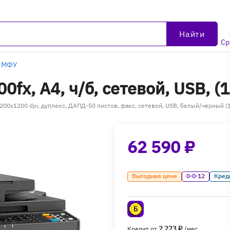
Найти
Ср
 МФУ
fx, A4, ч/б, сетевой, USB, 
 1200x1200 dpi, дуплекс, ДАПД-50 листов, факс, сетевой, USB, белый/черный 
62 590 ₽
Выгодная цена
0·0·12
Кред
2 223 ₽
Кредит от
/мес.