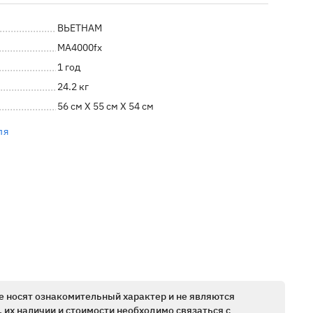
ВЬЕТНАМ
MA4000fx
1 год
24.2 кг
56 см X 55 см X 54 см
ля
е носят ознакомительный характер и не являются
 их наличии и стоимости необходимо связаться с