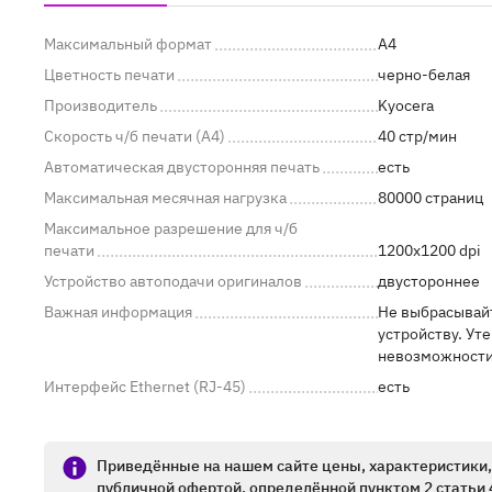
Максимальный формат
A4
Цветность печати
черно-белая
Производитель
Kyocera
Скорость ч/б печати (A4)
40 стр/мин
Автоматическая двусторонняя печать
есть
Максимальная месячная нагрузка
80000 страниц
Максимальное разрешение для ч/б
печати
1200x1200 dpi
Устройство автоподачи оригиналов
двустороннее
Важная информация
Не выбрасывайт
устройству. Ут
невозможности 
Интерфейс Ethernet (RJ-45)
есть
Приведённые на нашем сайте цены, характеристики, 
публичной офертой, определённой пунктом 2 статьи 