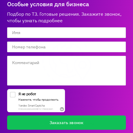
Гарантия и возврат
Особые условия для бизнеса
Политика компании по сохранности персональных
Способы оплаты
Блог
данных
Бонусная программа
Подбор по ТЗ. Готовые решения. Закажите звонок,
Новости
8 800 600‑32‑34
Публичная оферта
Сервисный центр
чтобы узнать подробнее
Акции
Горячая линяя работает
Правила продажи на сайте
Справка по работе с e2e4 ID
по Новосибирскому времени:
Правила применения рекомендательных технологий
пн-пт 03:00 – 13:00
Производители
Вакансии
Обратная связь
Мы в соцсетях:
Вы находитесь:
В корзину
2003–2026 © ООО «Открытые технологии»
Новосибирск?
info@e2e4.ru
От выбора зависят наличие
Купить как юрлицо
товара, цены и условия доставки
Заказать звонок
Да
Выбрать другой