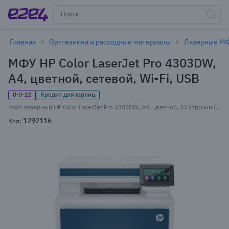
Главная
Оргтехника и расходные материалы
Лазерные М
МФУ HP Color LaserJet Pro 4303DW,
A4, цветной, сетевой, Wi-Fi, USB
0·0·12
Кредит для юрлиц
МФУ лазерный HP Color LaserJet Pro 4303DW, A4, цветной, 33 стр/мин (A4 ч/б), 33 стр/мин (A4 цв.), 600x600 dpi, дуплекс, АПД-50 листов, сетевой, Wi-Fi, USB, белый (5HH65A)
1292116
Код: