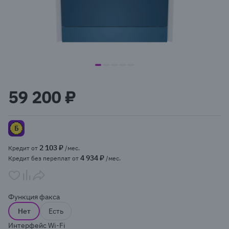
item
item
item
item
item
Item
0
1
2
3
4
1
59 200 ₽
of
5
2 103 ₽
Кредит от
/мес.
4 934 ₽
Кредит без переплат от
/мес.
Функция факса
Нет
Есть
Интерфейс Wi-Fi