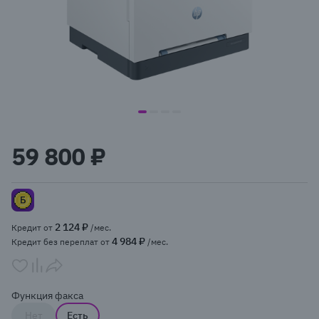
item
item
item
item
Item
0
1
2
3
1
59 800 ₽
of
4
2 124 ₽
Кредит от
/мес.
4 984 ₽
Кредит без переплат от
/мес.
Функция факса
Нет
Есть