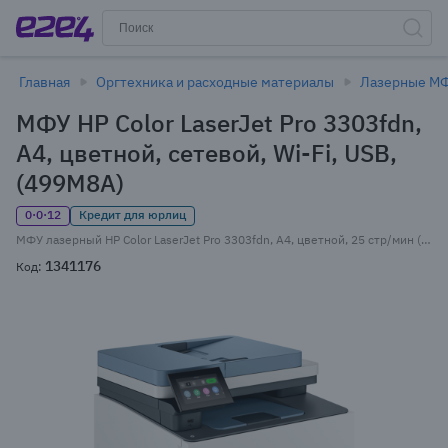
Главная
Оргтехника и расходные материалы
Лазерные М
МФУ HP Color LaserJet Pro 3303fdn,
A4, цветной, сетевой, Wi-Fi, USB,
(499M8A)
0·0·12
Кредит для юрлиц
МФУ лазерный HP Color LaserJet Pro 3303fdn, A4, цветной, 25 стр/мин (A4 ч/б), 25 стр/мин (A4 цв.), 600x600 dpi, дуплекс, ДАПД-50 листов, факс, сетевой, Wi-Fi, USB, белый (499M8A)
1341176
Код: