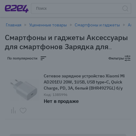
Главная
Уцененные товары
Смартфоны и гаджеты
Акс
Смартфоны и гаджеты Аксессуары
для смартфонов Зарядка для
смартфонов в Новосибирске -
По популярности
Фильтры
уцененные товары
(1 товар)
Сетевое зарядное устройство Xiaomi Mi
AD201EU 20W, 1USB, USB type-C, Quick
Charge, PD, 3A, белый (BHR4927GL) б/у
Код: 1385996
Нет в продаже