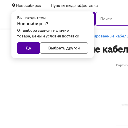
Новосибирск
Пункты выдачи
Доставка
Вы находитесь:
Каталог
Новосибирск?
От выбора зависят наличие
товара, цены и условия доставки
Главная
Уцененные товары
Структурированные кабель
Структурированные кабел
Да
Выбрать другой
пара в Новосибирске - у
Сортир