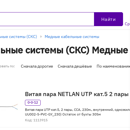
Найти
Ср
ные системы (СКС)
Медные кабельные системы
ьные системы (СКС) Медные
цененные товары
(1 товар)
Сначала дорогие
Сначала дешёвые
По наименовани
овать по:
Витая пара NETLAN UTP кат.5 2 пары
0·0·12
Витая пара UTP кат.5, 2 пары, CCA, 230м., внутренний, одножи
UU002-5-PVC-GY_230) Остаток от бухты 305м
Код: 1113915