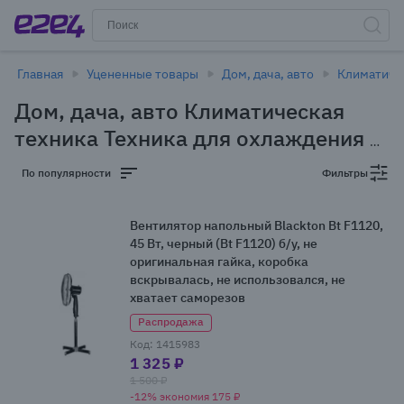
Главная
Уцененные товары
Дом, дача, авто
Климатиче
Дом, дача, авто Климатическая
техника Техника для охлаждения в
Новосибирске - уцененные товары
По популярности
Фильтры
(1 товар)
Вентилятор напольный Blackton Bt F1120,
45 Вт, черный (Bt F1120) б/у, не
оригинальная гайка, коробка
вскрывалась, не использовался, не
хватает саморезов
Распродажа
Код: 1415983
1 325 ₽
1 500 ₽
-12% экономия 175 ₽