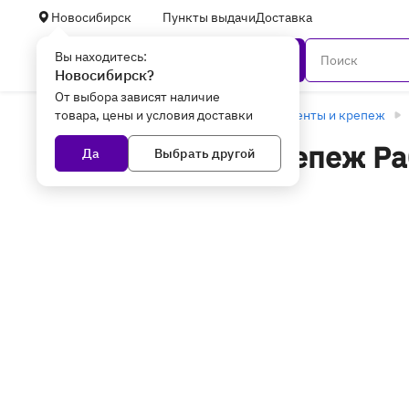
Новосибирск
Пункты выдачи
Доставка
Вы находитесь:
Каталог
Новосибирск?
От выбора зависят наличие
товара, цены и условия доставки
Главная
Уцененные товары
Инструменты и крепеж
Инструменты и крепеж Ра
Да
Выбрать другой
оптоволокна в Новосибир